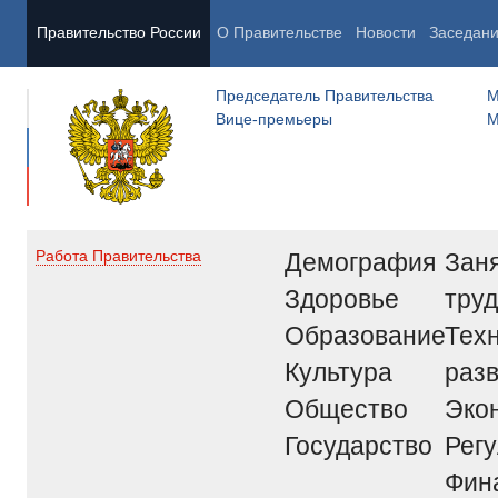
Правительство России
О Правительстве
Новости
Заседан
Председатель Правительства
М
Вице-премьеры
М
Демография
Заня
Работа Правительства
Здоровье
труд
Образование
Тех
Культура
раз
Общество
Эко
Государство
Рег
Фин