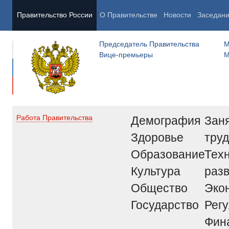
Правительство России
О Правительстве
Новости
Заседан
Председатель Правительства
М
Вице-премьеры
М
Демография
Заня
Работа Правительства
Здоровье
труд
Образование
Тех
Культура
раз
Общество
Эко
Государство
Рег
Фин