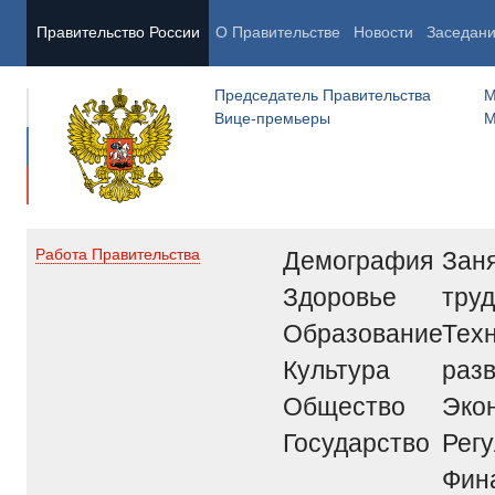
Правительство России
О Правительстве
Новости
Заседан
Председатель Правительства
М
Вице-премьеры
М
Демография
Заня
Работа Правительства
Здоровье
труд
Образование
Тех
Культура
раз
Общество
Эко
Государство
Рег
Фин