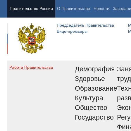
Правительство России
О Правительстве
Новости
Заседан
Председатель Правительства
М
Вице-премьеры
М
Демография
Заня
Работа Правительства
Здоровье
труд
Образование
Тех
Культура
раз
Общество
Эко
Государство
Рег
Фин