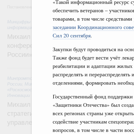
«Такой информационный ресурс су
Постановление от 5 августа 2026 года №978
обеспечить ветеранов – участник
товарами, в том числе средствам
Минцифры России
,
Минфин России
,
Минпромторг России
,
заседании Координационного сов
информационных технологий
Сил 20 сентября
.
Михаил Мишустин дал поручения по итог
конференции «Цифровая индустрия пр
Закупки будут проводиться на осн
России»
Также фонд будет вести учёт лека
реабилитации и адаптации жилых
6 августа, четверг
распределять и перераспределять
Минпромторг России
,
Минфин России
,
Минэкономразвития
отделениями, формировать необхо
России
,
Минсельхоз России
,
Минэнерго России
,
Минтранс 
«Роскосмос»
,
Госкорпорация «Росатом»
,
6 августа 2026
,
Т
Инновации
Государственный фонд поддержки
Михаил Мишустин дал поручения по ито
«Защитники Отечества» был созда
всех регионах страны уже открыт
стратегической сессии о совершенствов
содействие участникам спецопера
управления научно-технологическим раз
вопросов, в том числе в части во