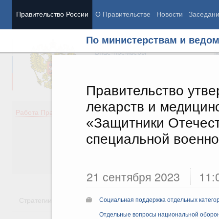
Правительство России
О Правительстве
Новости
Заседан
По министерствам и ведо
Председатель Правительства
М
Вице-премьеры
М
Правительство утве
лекарств и медицин
Демография
Занято
Работа Правительства
«Защитники Отечест
Здоровье
Технол
Образование
Эконом
специальной военно
Культура
Финан
Общество
Социал
Государство
21 сентября 2023
11:
Стратегии
Государственные программы
Национальн
Социальная поддержка отдельных катего
Отдельные вопросы национальной оборо