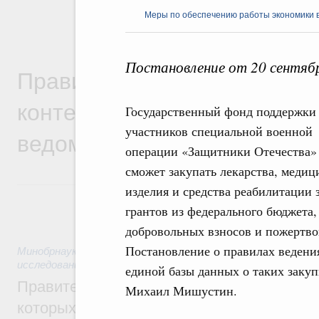
Меры по обеспечению работы экономики в
Постановление от 20 сентяб
Правительственная информ
контексте работы министер
Государственный фонд поддержки
участников специальной военной
ведомств
операции «Защитники Отечества»
сможет закупать лекарства, медиц
изделия и средства реабилитации з
грантов из федерального бюджета,
добровольных взносов и пожертво
Постановление о правилах ведени
Минобрнауки России
,
5 часов назад
,
Государственная поли
исследований и разработок
единой базы данных о таких заку
Правительство расширило перечень пре
Михаил Мишустин.
которых освобождаются от НДФЛ