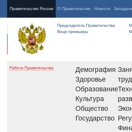
Правительство России
О Правительстве
Новости
Заседан
Председатель Правительства
М
Вице-премьеры
М
Демография
Заня
Работа Правительства
Здоровье
труд
Образование
Тех
Культура
раз
Общество
Эко
Государство
Рег
Фин