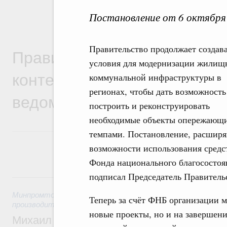
Постановление от 6 октября
Правительство продолжает создав
Правительственная информ
условия для модернизации жилищ
контексте работы министер
коммунальной инфраструктуры в
регионах, чтобы дать возможность
ведомств
построить и реконструировать
необходимые объекты опережающ
темпами. Постановление, расшир
возможности использования средс
Фонда национального благосостоя
подписал Председатель Правител
5 августа, среда
Минпромторг России
,
Минэкономразвития России
,
5 авгус
Теперь за счёт ФНБ организации м
производительности труда и поддержки занятости
новые проекты, но и на завершени
Михаил Мишустин дал поручения по ито