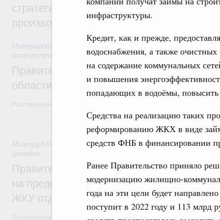
компаний получат займы на строи
стратегической сессии, посвящённой п
инфраструктуры.
производительности труда
Кредит, как и прежде, предоставля
Минприроды России
,
5 августа 2026
,
Национальный проект
водоснабжения, а также очистных 
благополучие»
на содержание коммунальных сетей
Правительство увеличило объём финанс
и повышения энергоэффективности
области в рамках федерального проекта
попадающих в водоёмы, повысить 
Распоряжение от 3 августа 2026 года №2067-р
Средства на реализацию таких пр
31 июля, пятница
реформированию ЖКХ в виде займо
средств ФНБ в финансировании п
Минтруд России
,
31 июля 2026
,
Социальная поддержка отд
граждан
Ранее Правительство приняло реш
Правительство направит регионам более
модернизацию жилищно-коммуналь
на предоставление мер социальной подд
года на эти цели будет направлено
ЖКУ отдельным категориям граждан
поступит в 2022 году и 113 млрд р
Распоряжение от 30 июля 2026 года №2032-р