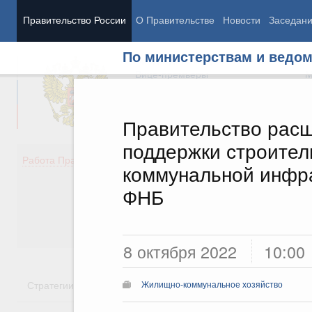
Правительство России
О Правительстве
Новости
Заседан
По министерствам и ведо
Председатель Правительства
М
Вице-премьеры
М
Правительство рас
поддержки строител
Демография
Занято
Работа Правительства
коммунальной инфра
Здоровье
Технол
Образование
Эконом
ФНБ
Культура
Финан
Общество
Социал
Государство
8 октября 2022
10:00
Стратегии
Государственные программы
Национальн
Жилищно-коммунальное хозяйство