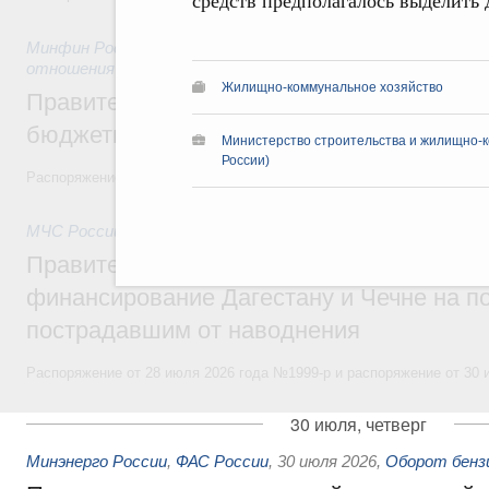
средств предполагалось выделить д
Минфин России
,
31 июля 2026
,
Бюджеты субъектов Федер
отношения
Жилищно-коммунальное хозяйство
Правительство спишет часть задолженно
бюджетным кредитам ещё двум региона
Министерство строительства и жилищно-к
России)
Распоряжение от 29 июля 2026 года №2016-р
МЧС России
,
31 июля 2026
,
Чрезвычайные ситуации и ликв
Правительство выделило дополнительно
финансирование Дагестану и Чечне на 
пострадавшим от наводнения
Распоряжение от 28 июля 2026 года №1999-р и распоряжение от 30 
30 июля, четверг
Минэнерго России
,
ФАС России
,
30 июля 2026
,
Оборот бензи