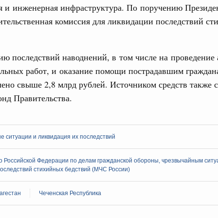
я и инженерная инфраструктура. По поручению Президе
Вчера
3
ительственная комиссия для ликвидации последствий ст
ии
,
5 августа 2026
,
Вопросы производительности труда и
10
о итогам стратегической сессии,
дительности труда
ю последствий наводнений, в том числе на проведение 
17
ельных работ, и оказание помощи пострадавшим граждан
ый проект «Экологическое благополучие»
ено свыше 2,8 млрд рублей. Источником средств также с
финансирования Омской области в рамках
24
оздух»
онд Правительства.
31
067-р
 июля, пятница
С помощь
 ситуации и ликвидация их последствий
осуществ
держка отдельных категорий граждан
Для поиск
о Российской Федерации по делам гражданской обороны, чрезвычайным ситу
 более 7,4 млрд рублей на предоставление
сервисо
оследствий стихийных бедствий (МЧС России)
лате ЖКУ отдельным категориям граждан
Выбра
32-р
агестан
Чеченская Республика
пери
тов Федерации. Межбюджетные отношения