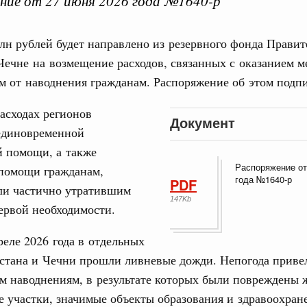
ие от 27 июня 2026 года №1640-р
н рублей будет направлено из резервного фонда Правит
Чечне на возмещение расходов, связанных с оказанием 
ная информация в
 от наводнения гражданам. Распоряжение об этом подпи
Выб
ы министерств и
расходах регионов
Документ
единовременной
й помощи, а также
Распоряжение от
помощи гражданам,
года №1640-р
PDF
ли частично утратившим
147Kb
ервой необходимости.
Кален
реле 2026 года в отдельных
мразвития России
,
Минобрнауки России
,
Минсельхоз России
,
ация «Роскосмос»
,
Госкорпорация «Росатом»
,
4 часа назад
,
естана и Чечни прошли ливневые дожди. Непогода приве
ПН
о итогам стратегической сессии о
м наводнениям, в результате которых были повреждены 
вления научно-технологическим развитием
 участки, значимые объекты образования и здравоохран