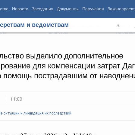
стве
Новости
Заседания
Документы
Поручения
Законопроект
ерствам и ведомствам
ь Правительства
Министерства и ведомства
Советы и
еры
Министры
По регио
льство выделило дополнительное
рование для компенсации затрат Даг
мография
Занятость и труд
Экология
а помощь пострадавшим от наводнен
ровье
Технологическое развитие
Жильё и горо
азование
Экономика. Регулирование
Транспорт и с
ьтура
Финансы
Энергетика
щество
Социальные услуги
Промышленно
11:00
ударство
Сельское хоз
 ситуации и ликвидация их последствий
ограммы
Национальные проекты