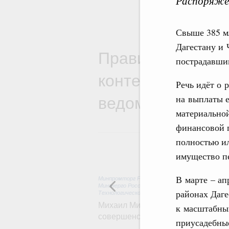
Распоряжен
Свыше 385 мл
Дагестану и 
Правительствен
пострадавшим
контексте работ
Речь идёт о 
ведомств
на выплаты 
материально
финансовой 
полностью и
имущество п
В марте – ап
Минпромторг России
,
Минфин России
,
Минэконо
Минэнерго России
,
Минтранс России
,
Госкорпор
районах Даг
Технологическое развитие. Инновации
Михаил Мишустин дал поручения п
к масштабны
совершенствовании системы упра
приусадебные