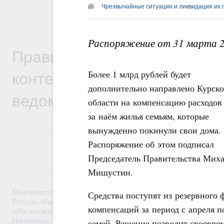
Чрезвычайные ситуации и ликвидация их 
Распоряжение от 31 марта 
Правительственная информ
контексте работы министер
Более 1 млрд рублей будет
дополнительно направлено Курск
ведомств
области на компенсацию расходов
за наём жилья семьям, которые
вынужденно покинули свои дома.
Распоряжение об этом подписал
Председатель Правительства Мих
Мишустин.
6 августа, четверг
Минпромторг России
,
Минфин России
,
Минэкономразвития
Средства поступят из резервного 
России
,
Минсельхоз России
,
Минэнерго России
,
Минтранс 
компенсаций за период с апреля п
«Роскосмос»
,
Госкорпорация «Росатом»
,
6 августа 2026
,
Т
Инновации
семей. Решение позволит своевре