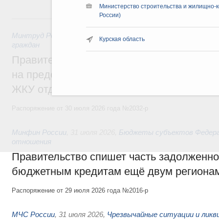
Министерство строительства и жилищно-к
России)
31 июля, пятница
Минтруд России
,
31 июля 2026
,
Социальная поддержка отд
Курская область
граждан
Правительство направит регионам более
на предоставление мер социальной подд
ЖКУ отдельным категориям граждан
Распоряжение от 30 июля 2026 года №2032-р
Минфин России
,
31 июля 2026
,
Бюджеты субъектов Федер
отношения
Правительство спишет часть задолженно
бюджетным кредитам ещё двум региона
Распоряжение от 29 июля 2026 года №2016-р
МЧС России
,
31 июля 2026
,
Чрезвычайные ситуации и ликв