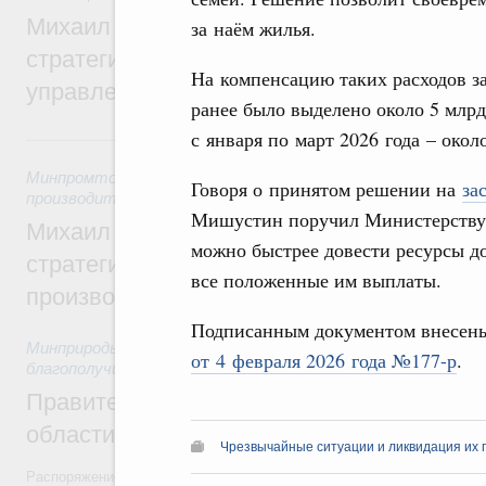
Михаил Мишустин дал поручения по ито
за наём жилья.
стратегической сессии о совершенствов
На компенсацию таких расходов за
управления научно-технологическим раз
ранее было выделено около 5 млрд
с января по март 2026 года – окол
5 августа, среда
Минпромторг России
,
Минэкономразвития России
,
5 авгус
Говоря о принятом решении на
за
производительности труда и поддержки занятости
Мишустин поручил Министерству 
Михаил Мишустин дал поручения по ито
можно быстрее довести ресурсы д
стратегической сессии, посвящённой п
все положенные им выплаты.
производительности труда
Подписанным документом внесен
Минприроды России
,
5 августа 2026
,
Национальный проект
от 4 февраля 2026 года №177-р
.
благополучие»
Правительство увеличило объём финанс
области в рамках федерального проекта
Чрезвычайные ситуации и ликвидация их 
Распоряжение от 3 августа 2026 года №2067-р