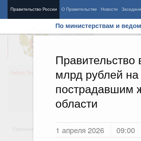
Правительство России
О Правительстве
Новости
Заседан
По министерствам и ведо
Председатель Правительства
М
Вице-премьеры
М
Правительство 
млрд рублей на
Демография
Занято
Работа Правительства
Здоровье
Технол
Образование
Эконом
пострадавшим 
Культура
Финан
Общество
Социал
области
Государство
1 апреля 2026
09:00
Стратегии
Государственные программы
Национальн