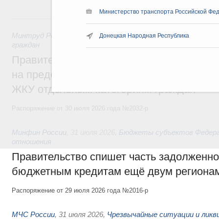
Министерство транспорта Российской Фед
31 июля, пятница
Минтруд России
,
31 июля 2026
,
Социальная поддержка отд
Донецкая Народная Республика
граждан
Правительство направит регионам более
на предоставление мер социальной подд
ЖКУ отдельным категориям граждан
Распоряжение от 30 июля 2026 года №2032-р
Минфин России
,
31 июля 2026
,
Бюджеты субъектов Федер
отношения
Правительство спишет часть задолженно
бюджетным кредитам ещё двум региона
Распоряжение от 29 июля 2026 года №2016-р
МЧС России
,
31 июля 2026
,
Чрезвычайные ситуации и ликв