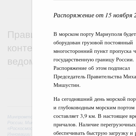
Распоряжение от 15 ноября 
Правительственная информ
В морском порту Мариуполя будет
оборудован грузовой постоянный
контексте работы министер
многосторонний пункт пропуска ч
ведомств
государственную границу России.
Распоряжение об этом подписал
Председатель Правительства Мих
Мишустин.
На сегодняшний день морской по
6 августа, четверг
и глубоководным морским портом 
составляет 3,9 км. В настоящее в
Минпромторг России
,
Минфин России
,
Минэкономразвития
России
,
Минсельхоз России
,
Минэнерго России
,
Минтранс 
причалов. Наличие перегрузочных
«Роскосмос»
,
Госкорпорация «Росатом»
,
6 августа 2026
,
Т
обеспечивать быструю загрузку и 
Инновации