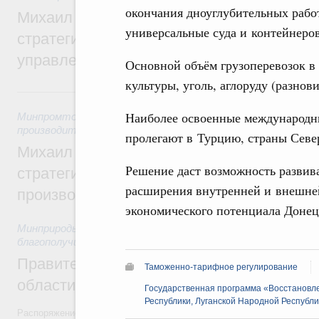
окончания дноуглубительных рабо
Михаил Мишустин дал поручения по ито
универсальные суда и контейнеров
стратегической сессии о совершенствов
управления научно-технологическим раз
Основной объём грузоперевозок в
культуры, уголь, аглоруду (разнов
5 августа, среда
Наиболее освоенные международн
Минпромторг России
,
Минэкономразвития России
,
5 авгус
производительности труда и поддержки занятости
пролегают в Турцию, страны Сев
Михаил Мишустин дал поручения по ито
Решение даст возможность развив
стратегической сессии, посвящённой п
расширения внутренней и внешней
производительности труда
экономического потенциала Доне
Минприроды России
,
5 августа 2026
,
Национальный проект
благополучие»
Правительство увеличило объём финанс
Таможенно-тарифное регулирование
области в рамках федерального проекта
Государственная программа «Восстановл
Республики, Луганской Народной Республи
Распоряжение от 3 августа 2026 года №2067-р