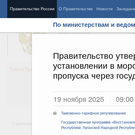
Правительство России
О Правительстве
Новости
Заседан
По министерствам и ведо
Председатель Правительства
М
Вице-премьеры
М
Правительство утве
установлении в мор
Демография
Занято
Работа Правительства
пропуска через гос
Здоровье
Технол
Образование
Эконом
Культура
Финан
Общество
Социал
19 ноября 2025
09:00
Государство
Таможенно-тарифное регулирование
Стратегии
Государственные программы
Государственная программа «Восстановл
Национальн
Республики, Луганской Народной Республи