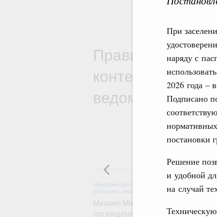
Постановле
При заселени
удостоверен
Правительствен
наряду с пас
контексте работ
использовать
2026 года – 
ведомств
Подписано п
соответству
нормативных
постановки г
Решение позв
5
и удобной дл
Минпромторг России
,
Минэкономразвития Росс
на случай те
поддержки занятости
Михаил Мишустин дал поручения п
Техническую
посвящённой повышению произво