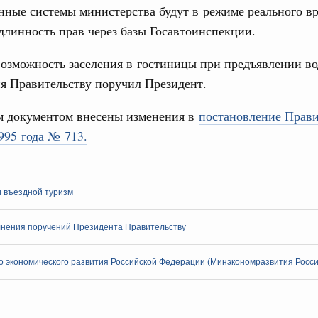
ные системы министерства будут в режиме реального в
ый проект «Экологическое благополучие»
3
длинность прав через базы Госавтоинспекции.
финансирования Омской области в рамках
оздух»
10
озможность заселения в гостиницы при предъявлении во
я Правительству поручил Президент.
067-р
17
 документом внесены изменения в
 июля, пятница
постановление Прави
24
995 года № 713.
держка отдельных категорий граждан
 более 7,4 млрд рублей на предоставление
31
лате ЖКУ отдельным категориям граждан
и въездной туризм
32-р
С помощь
осуществ
Для поиск
нения поручений Президента Правительству
тов Федерации. Межбюджетные отношения
сервисо
олженности по бюджетным кредитам ещё двум
 экономического развития Российской Федерации (Минэкономразвития Росси
Выбра
16-р
пери