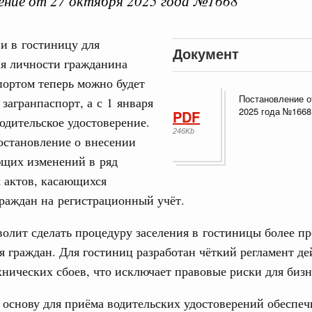
ние от 27 октября 2025 года №1668
и в гостиницу для
Документ
ия личности гражданина
ная информация в
портом теперь можно будет
Выб
ы министерств и
Постановление о
 загранпаспорт, а с 1 января
2025 года №1668
PDF
водительское удостоверение.
246Kb
остановление о внесении
ющих изменений в ряд
 актов, касающихся
раждан на регистрационный учёт.
Кален
олит сделать процедуру заселения в гостиницы более п
 августа, среда
я граждан. Для гостиниц разработан чёткий регламент д
ии
,
5 августа 2026
,
Вопросы производительности труда и
хнических сбоев, что исключает правовые риски для биз
ПН
о итогам стратегической сессии,
 основу для приёма водительских удостоверений обеспе
дительности труда