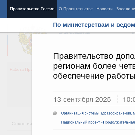
Правительство России
О Правительстве
Новости
Заседан
По министерствам и ведо
Председатель Правительства
М
Вице-премьеры
М
Правительство допо
регионам более чет
Демография
Занято
Работа Правительства
обеспечение работы
Здоровье
Технол
Образование
Эконом
Культура
Финан
Общество
Социал
13 сентября 2025
10:
Государство
Организация системы здравоохранения. 
Стратегии
Государственные программы
Национальный проект «Продолжительная 
Национальн