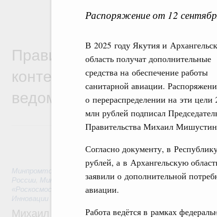
Распоряжение от 12 сентябр
В 2025 году Якутия и Архангельск
Правительственная информ
область получат дополнительные
контексте работы министер
средства на обеспечение работы
санитарной авиации. Распоряжени
ведомств
о перераспределении на эти цели 
млн рублей подписал Председател
Правительства Михаил Мишустин
Согласно документу, в Республику
рублей, а в Архангельскую област
Минпромторг России
,
Минфин России
,
Минэкономразвития
заявили о дополнительной потреб
России
,
Минсельхоз России
,
Минэнерго России
,
Минтранс 
авиации.
«Роскосмос»
,
Госкорпорация «Росатом»
,
12 часов назад
,
Те
Инновации
Работа ведётся в рамках федерал
Михаил Мишустин дал поручения по ито