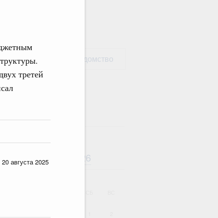
юджетным
рать министерство / ведомство
труктуры.
двух третей
исал
Август
2026
дарь
 20 августа 2025
ВТ
СР
ЧТ
ПТ
СБ
ВС
1
2