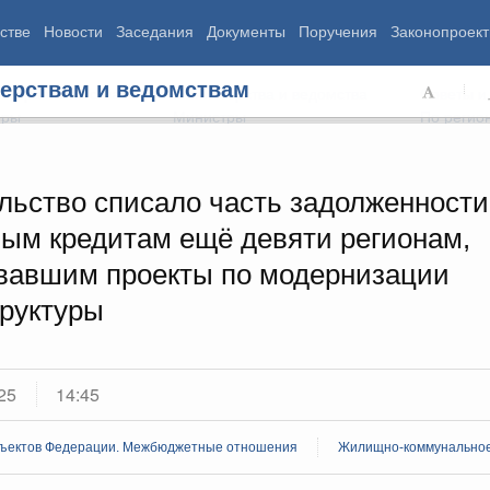
стве
Новости
Заседания
Документы
Поручения
Законопроект
ерствам и ведомствам
ь Правительства
Министерства и ведомства
Советы и
еры
Министры
По регио
льство списало часть задолженности
ым кредитам ещё девяти регионам,
мография
Занятость и труд
Экология
вавшим проекты по модернизации
ровье
Технологическое развитие
Жильё и горо
азование
Экономика. Регулирование
Транспорт и с
руктуры
ьтура
Финансы
Энергетика
щество
Социальные услуги
Промышленно
ударство
Сельское хоз
25
14:45
ограммы
Национальные проекты
ъектов Федерации. Межбюджетные отношения
Жилищно-коммунальное