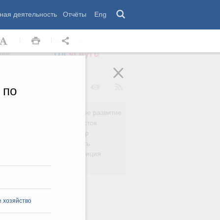
ная деятельность
Отчёты
Eng
 комиссии
Обращения
нам
 по
Региональное развитие
да
Дальний Восток
вязь
Россия и мир
Безопасность
сть
Право и юстиция
яйство
 хозяйство