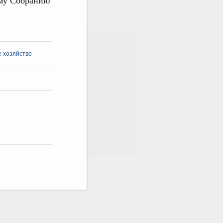
ому Собранию
в
ска
 хозяйство
ная
Еженедельная
Подписаться
Подписаться