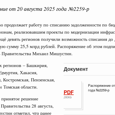
ие от 20 августа 2025 года №2259-р
во продолжает работу по списанию задолженности по б
ная информация в
Выб
гионам, реализовавшим проекты по модернизации инфрас
ы министерств и
ещё девять регионов получили возможность списания до 
ую сумму 25,5 млрд рублей. Распоряжение об этом подп
ь Правительства Михаил Мишустин.
х регионов – Башкирия,
Документ
дмуртия, Хакасия,
, Костромская, Пензенская,
Кален
Распоряжение от
и Томская области.
августа, четверг
года №2259-р
PDF
 принятое решение
280Kb
мразвития России
,
Минобрнауки России
,
Минсельхоз России
,
ПН
ация «Роскосмос»
,
Госкорпорация «Росатом»
,
6 августа 2026
,
 Правительства 28 августа,
о итогам стратегической сессии о
стин отметил, что ранее