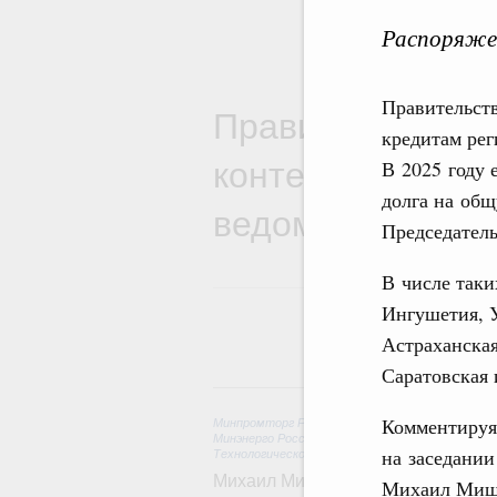
Распоряжен
Правительст
Правительствен
кредитам ре
контексте работ
В 2025 году 
долга на общ
ведомств
Председател
В числе таки
Ингушетия, У
Астраханская
Саратовская 
6 
Комментируя
Минпромторг России
,
Минфин России
,
Минэконо
Минэнерго России
,
Минтранс России
,
Госкорпор
на заседании
Технологическое развитие. Инновации
Михаил Мишустин дал поручения п
Михаил Мишу