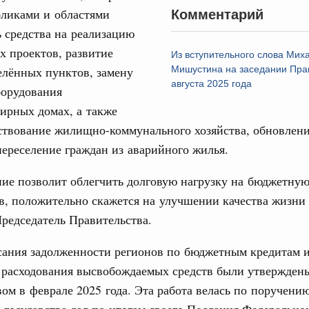
вления научно-технологическим развитием
бликами и областями
Комментарий
3
 средства на реализацию
 августа, среда
 проектов, развитие
Из вступительного слова Мих
ии
,
5 августа 2026
,
Вопросы производительности труда и
10
елённых пунктов, замену
Мишустина на заседании Прав
о итогам стратегической сессии,
августа 2025 года
борудования
17
дительности труда
ирных домах, а также
24
ый проект «Экологическое благополучие»
твование жилищно-коммунального хозяйства, обновлени
финансирования Омской области в рамках
переселение граждан из аварийного жилья.
31
оздух»
ие позволит облегчить долговую нагрузку на бюджетную
067-р
С помощь
в, положительно скажется на улучшении качества жизни
осуществ
 июля, пятница
редседатель Правительства.
Для поиск
сервисо
держка отдельных категорий граждан
сания задолженности регионов по бюджетным кредитам и
 более 7,4 млрд рублей на предоставление
Выбра
лате ЖКУ отдельным категориям граждан
 расходования высвобождаемых средств были утвержден
пери
ом в феврале 2025 года. Эта работа велась по поручени
32-р