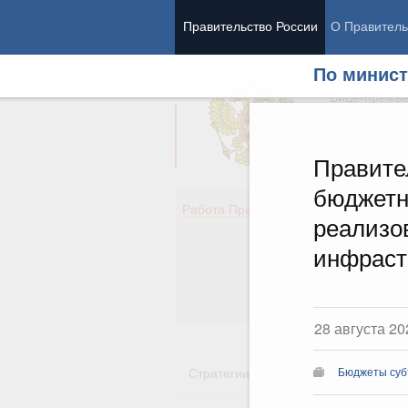
Правительство России
О Правитель
По минист
Председател
Вице-премь
Правите
бюджетн
Де
Работа Правительства
реализо
Здо
Обр
инфраст
Кул
Об
Гос
28 августа 20
Стратегии
Государственные пр
Бюджеты суб