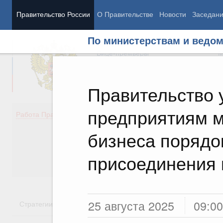
Правительство России
О Правительстве
Новости
Заседан
По министерствам и ведо
Председатель Правительства
М
Вице-премьеры
М
Правительство 
предприятиям м
Демография
Занято
Работа Правительства
Здоровье
Технол
Образование
Эконом
бизнеса порядо
Культура
Финан
Общество
Социал
присоединения 
Государство
25 августа 2025
09:00
Стратегии
Государственные программы
Национальн