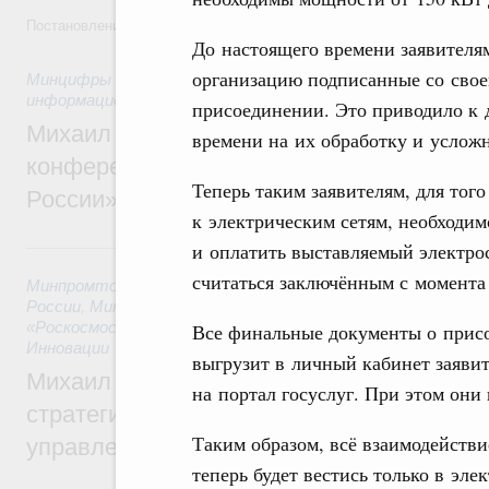
Постановление от 5 августа 2026 года №978
До настоящего времени заявителя
организацию подписанные со сво
Минцифры России
,
Минфин России
,
Минпромторг России
,
информационных технологий
присоединении. Это приводило к
Михаил Мишустин дал поручения по итог
времени на их обработку и усложн
конференции «Цифровая индустрия пр
Теперь таким заявителям, для тог
России»
к электрическим сетям, необходим
6 августа, четверг
и оплатить выставляемый электрос
считаться заключённым с момента 
Минпромторг России
,
Минфин России
,
Минэкономразвития
России
,
Минсельхоз России
,
Минэнерго России
,
Минтранс 
«Роскосмос»
,
Госкорпорация «Росатом»
,
6 августа 2026
,
Т
Все финальные документы о присо
Инновации
выгрузит в личный кабинет заявит
Михаил Мишустин дал поручения по ито
на портал госуслуг. При этом они
стратегической сессии о совершенствов
Таким образом, всё взаимодействи
управления научно-технологическим раз
теперь будет вестись только в эле