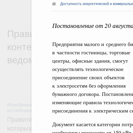
Доступность энергетической и коммуналь
Постановление от 20 август
Правительственная информ
контексте работы министер
Предприятия малого и среднего би
в частности гостиницы, торговые
ведомств
центры, офисные здания, смогут
осуществлять технологическое
присоединение своих объектов
к электросетям без оформления
бумажного договора. Постановлен
изменяющие правила технологиче
Минобрнауки России
,
10 часов назад
,
Государственная пол
присоединения к электрическим с
исследований и разработок
Правительство расширило перечень пре
Документ касается категории потр
которых освобождаются от НДФЛ
необходимы мощности от 150 кВт 