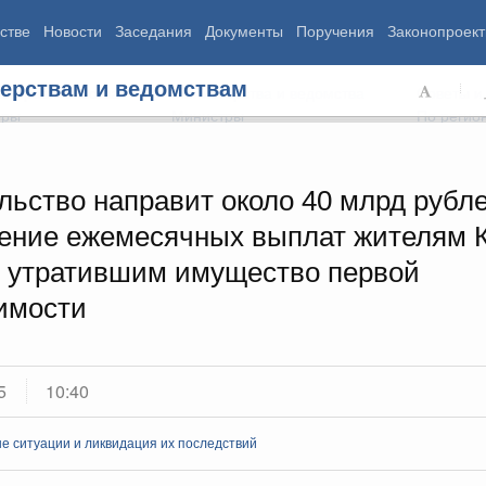
стве
Новости
Заседания
Документы
Поручения
Законопроект
ерствам и ведомствам
ь Правительства
Министерства и ведомства
Советы и
еры
Министры
По регио
льство направит около 40 млрд рубл
ение ежемесячных выплат жителям 
мография
Занятость и труд
Экология
, утратившим имущество первой
ровье
Технологическое развитие
Жильё и горо
азование
Экономика. Регулирование
Транспорт и с
имости
ьтура
Финансы
Энергетика
щество
Социальные услуги
Промышленно
ударство
Сельское хоз
5
10:40
ограммы
Национальные проекты
 ситуации и ликвидация их последствий