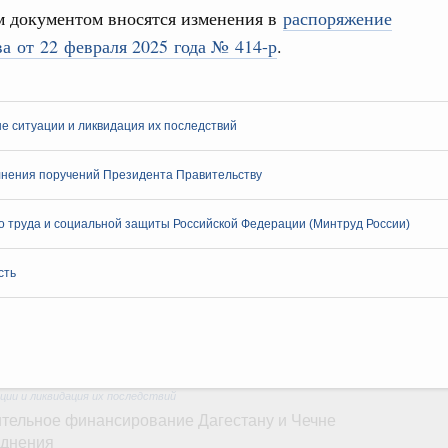
Архи
финансирования Омской области в рамках
 документом вносятся изменения в
распоряжение
оздух»
а от 22 февраля 2025 года № 414-р
.
067-р
Подпи
 июля, пятница
 ситуации и ликвидация их последствий
Ежеднев
держка отдельных категорий граждан
 более 7,4 млрд рублей на предоставление
Email
нения поручений Президента Правительству
лате ЖКУ отдельным категориям граждан
32-р
 труда и социальной защиты Российской Федерации (Минтруд России)
тов Федерации. Межбюджетные отношения
сть
олженности по бюджетным кредитам ещё двум
Email
16-р
ии и ликвидация их последствий
тельное финансирование Дагестану и Чечне
однения