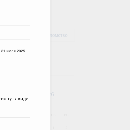
рать министерство / ведомство
 31 июля 2025
Август
2026
дарь
гиону в виде
ВТ
СР
ЧТ
ПТ
СБ
ВС
1
2