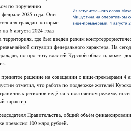
978
вом по поручению
3
Из вступительного слова Мих
 феврале 2025 года. Они
Мишустина на оперативном с
г России
,
8 августа 2026
,
Отрасль информационных технологий
тся для граждан, которые
вице-премьерами, 4 августа 2
10
по итогам XI конференции «Цифровая
 на 6 августа 2024 года
»
 территориях, где был введён режим контртеррористиче
17
августа, четверг
резвычайной ситуации федерального характера. На сего
24
мразвития России
,
Минобрнауки России
,
Минсельхоз России
,
граждан, по прогнозу властей Курской области, может до
ация «Роскосмос»
,
Госкорпорация «Росатом»
,
6 августа 2026
,
ек.
31
о итогам стратегической сессии о
вления научно-технологическим развитием
принятое решение на совещании с вице-премьерами 4 а
С помощь
стин отметил, что работа по поддержке жителей Курско
 августа, среда
осуществ
граничных регионов ведётся в постоянном режиме, носи
Для поиск
ии
,
5 августа 2026
,
Вопросы производительности труда и
сервисо
й характер.
о итогам стратегической сессии,
Выбра
дительности труда
редседателя Правительства, общий объём финансировани
пери
же превысил 100 млрд рублей.
ый проект «Экологическое благополучие»