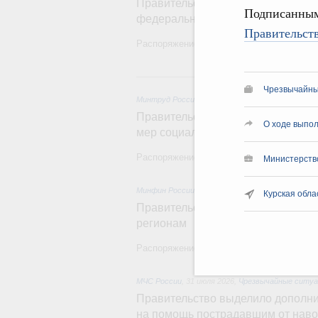
Правительство увеличило объём 
Подписанным
федерального проекта «Чистый в
Правительств
Распоряжение от 3 августа 2026 года №2
31
Чрезвычайные
Минтруд России
,
31 июля 2026
,
Социальная под
Правительство направит регионам
О ходе выпол
мер социальной поддержки по оп
Распоряжение от 30 июля 2026 года №20
Министерство
Минфин России
,
31 июля 2026
,
Бюджеты субъек
Курская обла
Правительство спишет часть зад
регионам
Распоряжение от 29 июля 2026 года №20
МЧС России
,
31 июля 2026
,
Чрезвычайные ситуац
Правительство выделило дополни
на помощь пострадавшим от нав