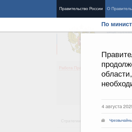
Правительство России
О Правитель
По минист
Председател
Вице-премь
Правите
продолж
Де
Работа Правительства
области
Здо
Обр
необход
Кул
Об
Гос
4 августа 202
Стратегии
Государственные пр
Чрезвычайные