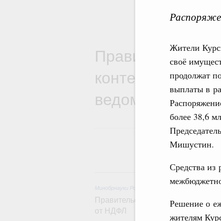
Распоряжен
Жители Курс
Правительствен
своё имущест
контексте работ
продолжат п
выплаты в ра
ведомств
Распоряжение
более 38,6 м
Председател
Мишустин.
Средства из 
8 
межбюджетно
Минобрнауки России
,
8 августа 2026
,
Государст
Правительство расширило перече
Решение о е
от НДФЛ
жителям Кур