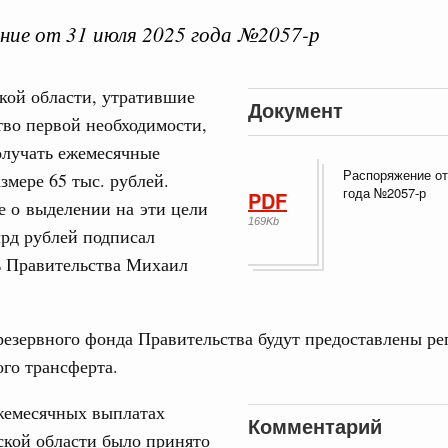
ие от 31 июля 2025 года №2057-р
кой области, утратившие
ная информация в
Документ
Выб
во первой необходимости,
ы министерств и
олучать ежемесячные
Распоряжение от
змере 65 тыс. рублей.
года №2057-р
PDF
 о выделении на эти цели
169Kb
лрд рублей подписал
ь Правительства Михаил
Кален
резервного фонда Правительства будут предоставлены ре
августа, суббота
го трансферта.
венная политика в сфере научных исследований и разработок
ПН
нь премий, лауреаты которых освобождаются
жемесячных выплатах
Комментарий
ской области было принято