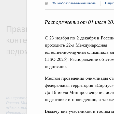
Общеобразовательная школа
Нацио
Распоряжение от 01 июля 20
Правительственная информ
контексте работы министер
С 23 ноября по 2 декабря в России
проходить 22-я Международная
ведомств
естественно-научная олимпиада ю
(IJSO 2025). Распоряжение об это
подписано.
Местом проведения олимпиады ст
федеральная территория «Сириус»
6 августа, четверг
До 16 июля Минпросвещения должн
Минпромторг России
,
Минфин России
,
Минэкономразвития
подготовке и проведению, а такж
России
,
Минсельхоз России
,
Минэнерго России
,
Минтранс 
«Роскосмос»
,
Госкорпорация «Росатом»
,
6 августа 2026
,
Т
Выдачу виз участникам и гостям 
Инновации