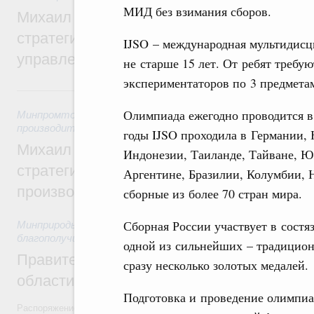
МИД без взимания сборов.
Михаил Мишустин дал поручения по ито
стратегической сессии о совершенствов
IJSO – международная мультидис
управления научно-технологическим раз
не старше 15 лет. От ребят требую
экспериментаторов по 3 предмета
5 августа, среда
Олимпиада ежегодно проводится в
Минпромторг России
,
Минэкономразвития России
,
5 авгус
производительности труда и поддержки занятости
годы IJSO проходила в Германии,
Михаил Мишустин дал поручения по ито
Индонезии, Таиланде, Тайване, Ю
стратегической сессии, посвящённой п
Аргентине, Бразилии, Колумбии, 
производительности труда
сборные из более 70 стран мира.
Сборная России участвует в состя
Минприроды России
,
5 августа 2026
,
Национальный проект
благополучие»
одной из сильнейших – традицион
Правительство увеличило объём финанс
сразу несколько золотых медалей.
области в рамках федерального проекта
Подготовка и проведение олимпиа
Распоряжение от 3 августа 2026 года №2067-р