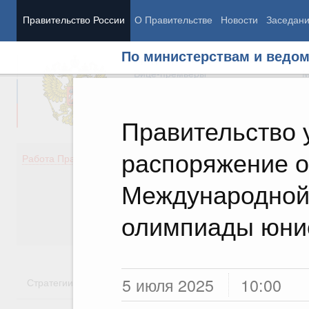
Правительство России
О Правительстве
Новости
Заседан
По министерствам и ведо
Председатель Правительства
М
Вице-премьеры
М
Правительство 
распоряжение о
Демография
Занято
Работа Правительства
Здоровье
Технол
Образование
Эконом
Международной 
Культура
Финан
Общество
Социал
олимпиады юни
Государство
5 июля 2025
10:00
Стратегии
Государственные программы
Национальн