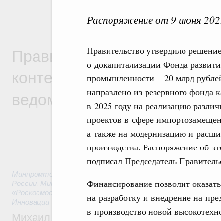
Распоряжение от 9 июня 202
Правительственная информ
Правительство утвердило решени
о докапитализации Фонда развити
контексте работы министер
промышленности – 20 млрд рублей
направлено из резервного фонда 
ведомств
в 2025 году на реализацию разли
проектов в сфере импортозамещен
а также на модернизацию и расш
производства. Распоряжение об эт
подписал Председатель Правител
Минпромторг России
,
Минфин России
,
Минэкономразвития
Финансирование позволит оказать
России
,
Минсельхоз России
,
Минэнерго России
,
Минтранс 
«Роскосмос»
,
Госкорпорация «Росатом»
,
2 часа назад
,
Техн
на разработку и внедрение на пре
Инновации
в производство новой высокотех
Михаил Мишустин дал поручения по ито