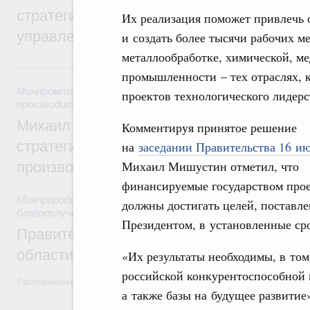
стратегической сессии о совершенствов
Их реализация поможет привлечь 
управления научно-технологическим раз
и создать более тысячи рабочих м
металлообработке, химической, м
Вчера
промышленности – тех отраслях, 
Минпромторг России
,
Минэкономразвития России
,
5 авгус
проектов технологического лидер
производительности труда и поддержки занятости
Михаил Мишустин дал поручения по ито
Комментируя принятое решение
стратегической сессии, посвящённой п
на
заседании Правительства 16 и
Михаил Мишустин отметил, что
производительности труда
финансируемые государством про
Минприроды России
,
5 августа 2026
,
Национальный проект
должны достигать целей, поставл
благополучие»
Президентом, в установленные ср
Правительство увеличило объём финанс
области в рамках федерального проекта
«Их результаты необходимы, в том
российской конкурентоспособной 
Распоряжение от 3 августа 2026 года №2067-р
а также базы на будущее развитие»