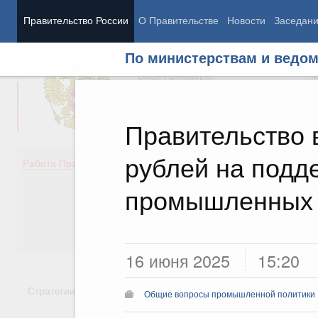
Правительство России
О Правительстве
Новости
Заседан
По министерствам и ведо
Председатель Правительства
М
Вице-премьеры
М
Правительство 
рублей на подд
Демография
Занято
Работа Правительства
Здоровье
Технол
Образование
Эконом
промышленных 
Культура
Финан
Общество
Социал
Государство
16 июня 2025
15:20
Стратегии
Государственные программы
Национальн
Общие вопросы промышленной политики