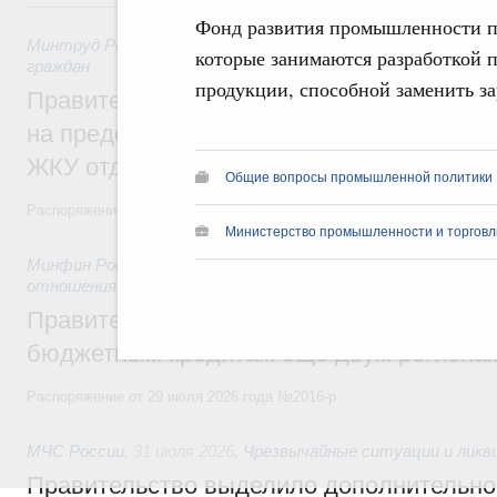
31 июля, пятница
Фонд развития промышленности п
Минтруд России
,
31 июля 2026
,
Социальная поддержка отд
которые занимаются разработкой 
граждан
продукции, способной заменить з
Правительство направит регионам более
на предоставление мер социальной подд
ЖКУ отдельным категориям граждан
Общие вопросы промышленной политики
Распоряжение от 30 июля 2026 года №2032-р
Министерство промышленности и торговл
Минфин России
,
31 июля 2026
,
Бюджеты субъектов Федер
отношения
Правительство спишет часть задолженно
бюджетным кредитам ещё двум региона
Распоряжение от 29 июля 2026 года №2016-р
МЧС России
,
31 июля 2026
,
Чрезвычайные ситуации и ликв
Правительство выделило дополнительно