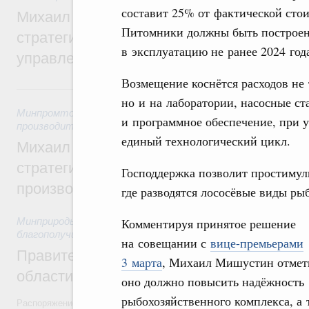
составит 25% от фактической стои
Михаил Мишустин дал поручения по ито
Питомники должны быть построен
стратегической сессии о совершенствов
в эксплуатацию не ранее 2024 год
управления научно-технологическим раз
Возмещение коснётся расходов не
5 августа, среда
но и на лаборатории, насосные ст
Минпромторг России
,
Минэкономразвития России
,
5 авгус
и программное обеспечение, при у
производительности труда и поддержки занятости
единый технологический цикл.
Михаил Мишустин дал поручения по ито
стратегической сессии, посвящённой п
Господдержка позволит простимул
производительности труда
где разводятся лососёвые виды рыб
Минприроды России
,
5 августа 2026
Комментируя принятое решение
,
Национальный проект
благополучие»
на совещании с
вице-премьерами
Правительство увеличило объём финанс
3 марта
, Михаил Мишустин отмети
области в рамках федерального проекта
оно должно повысить надёжность
рыбохозяйственного комплекса, а 
Распоряжение от 3 августа 2026 года №2067-р