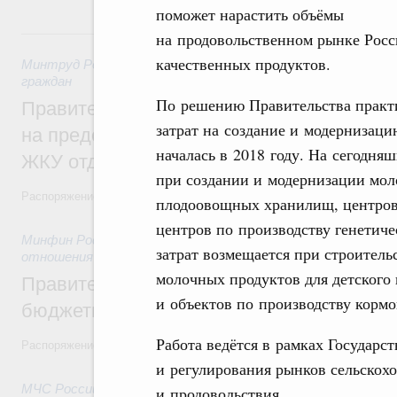
поможет нарастить объёмы
31 июля, пятница
на продовольственном рынке Росс
качественных продуктов.
Минтруд России
,
31 июля 2026
,
Социальная поддержка отд
граждан
По решению Правительства практ
Правительство направит регионам более
затрат на создание и модернизац
на предоставление мер социальной подд
началась в 2018 году. На сегодн
ЖКУ отдельным категориям граждан
при создании и модернизации мол
Распоряжение от 30 июля 2026 года №2032-р
плодоовощных хранилищ, центров 
центров по производству генетиче
Минфин России
,
31 июля 2026
,
Бюджеты субъектов Федер
затрат возмещается при строитель
отношения
молочных продуктов для детского
Правительство спишет часть задолженно
и объектов по производству кормо
бюджетным кредитам ещё двум региона
Работа ведётся в рамках Государс
Распоряжение от 29 июля 2026 года №2016-р
и регулирования рынков сельскох
МЧС России
,
31 июля 2026
,
Чрезвычайные ситуации и ликв
и продовольствия.