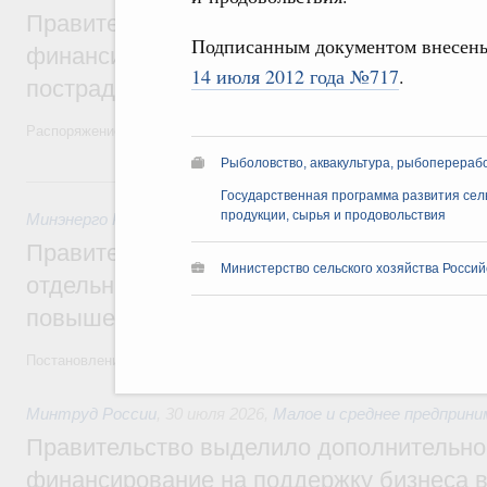
Правительство выделило дополнительно
Подписанным документом внесен
финансирование Дагестану и Чечне на 
14 июля 2012 года №717
.
пострадавшим от наводнения
Распоряжение от 28 июля 2026 года №1999-р и распоряжение от 30 
Рыболовство, аквакультура, рыбоперераб
30 июля, четверг
Государственная программа развития сель
продукции, сырья и продовольствия
Минэнерго России
,
ФАС России
,
30 июля 2026
,
Оборот бензи
Правительство ввело новый временный з
Министерство сельского хозяйства Росси
отдельных видов топлива и утвердило ря
повышения доступности нефтепродуктов
Постановления от 30 июля 2026 года №952, №953, №954
Минтруд России
,
30 июля 2026
,
Малое и среднее предприн
Правительство выделило дополнительно
финансирование на поддержку бизнеса 