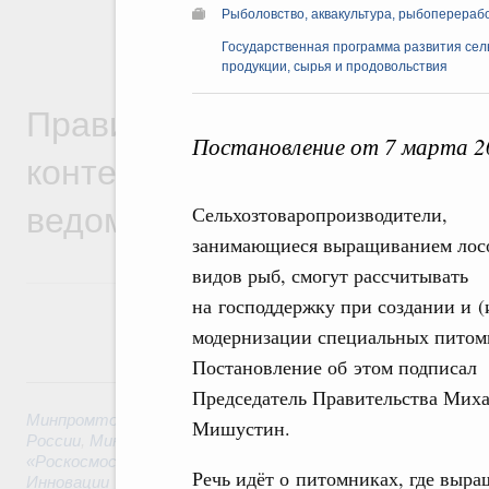
Рыболовство, аквакультура, рыбоперераб
Государственная программа развития сель
продукции, сырья и продовольствия
Правительственная информ
Постановление от 7 марта 2
контексте работы министер
ведомств
Сельхозтоваропроизводители,
занимающиеся выращиванием лос
видов рыб, смогут рассчитывать
на господдержку при создании и (
модернизации специальных питом
Постановление об этом подписал
6 августа, четверг
Председатель Правительства Мих
Минпромторг России
,
Минфин России
,
Минэкономразвития
Мишустин.
России
,
Минсельхоз России
,
Минэнерго России
,
Минтранс 
«Роскосмос»
,
Госкорпорация «Росатом»
,
6 августа 2026
,
Т
Речь идёт о питомниках, где выра
Инновации