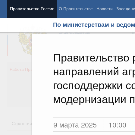
Правительство России
О Правительстве
Новости
Заседан
По министерствам и ведо
Председатель Правительства
М
Вице-премьеры
М
Правительство 
направлений аг
Демография
Занято
Работа Правительства
Здоровье
Технол
Образование
Эконом
господдержки с
Культура
Финан
Общество
Социал
модернизации 
Государство
9 марта 2025
10:00
Стратегии
Государственные программы
Национальн