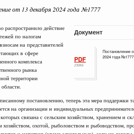
ние от 13 декабря 2024 года №1777
о распространило действие
ная информация в
Документ
тежей по налогам
Выб
ы министерств и
взносам на представителей
Постановление о
отающих в сфере
2024 года №1777
PDF
енного комплекса
230Kb
ственного рынка
чной территории
 области.
Кален
писанному постановлению, теперь эта мера поддержки т
августа, четверг
яется на организации и индивидуальных предпринимател
мразвития России
,
Минобрнауки России
,
Минсельхоз России
,
 которых связана с сельским хозяйством, хранением и с
ПН
ация «Роскосмос»
,
Госкорпорация «Росатом»
,
6 августа 2026
,
м хозяйством, охотой, рыболовством и рыбоводством, пр
о итогам стратегической сессии о
уктов и напитков (кроме алкогольных), если их доходы