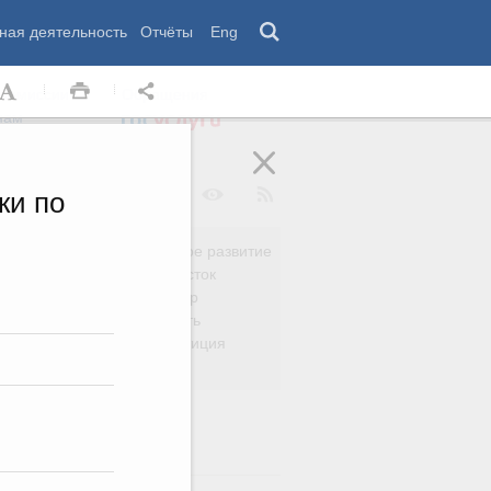
ная деятельность
Отчёты
Eng
 комиссии
Обращения
нам
ки по
Региональное развитие
да
Дальний Восток
вязь
Россия и мир
Безопасность
сть
Право и юстиция
яйство