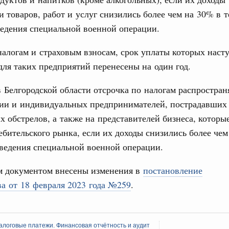
вления научно-технологическим развитием
и товаров, работ и услуг снизились более чем на 30% в 
3
 августа, среда
едения специальной военной операции.
ии
,
5 августа 2026
,
Вопросы производительности труда и
10
алогам и страховым взносам, срок уплаты которых наст
о итогам стратегической сессии,
 для таких предприятий перенесены на один год.
17
дительности труда
в Белгородской области отсрочка по налогам распростран
24
ый проект «Экологическое благополучие»
ции и индивидуальных предпринимателей, пострадавших
финансирования Омской области в рамках
31
оздух»
х обстрелов, а также на представителей бизнеса, которы
ебительского рынка, если их доходы снизились более че
067-р
С помощь
ведения специальной военной операции.
осуществ
 июля, пятница
Для поиск
 документом внесены изменения в
постановление
сервисо
держка отдельных категорий граждан
а от 18 февраля 2023 года №259
.
 более 7,4 млрд рублей на предоставление
Выбра
лате ЖКУ отдельным категориям граждан
пери
32-р
алоговые платежи. Финансовая отчётность и аудит