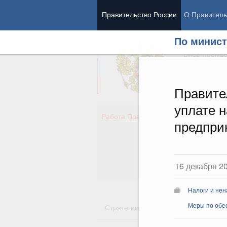
Правительство России
О Правитель
По минист
Председател
Вице-премь
Правите
уплате н
Де
Работа Правительства
предпри
Здо
Обр
Кул
Об
16 декабря 2
Гос
Налоги и нен
Стратегии
Государственные пр
Меры по обе