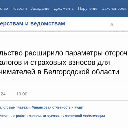
стве
Новости
Заседания
Документы
Поручения
Законопроект
ерствам и ведомствам
ь Правительства
Министерства и ведомства
Советы и
еры
Министры
По регио
льство расширило параметры отсроч
алогов и страховых взносов для
мография
Занятость и труд
Экология
нимателей в Белгородской области
ровье
Технологическое развитие
Жильё и горо
азование
Экономика. Регулирование
Транспорт и с
ьтура
Финансы
Энергетика
щество
Социальные услуги
Промышленно
024
10:00
ударство
Сельское хоз
алоговые платежи. Финансовая отчётность и аудит
ограммы
спечению работы экономики в условиях частичной мобилизации
Национальные проекты