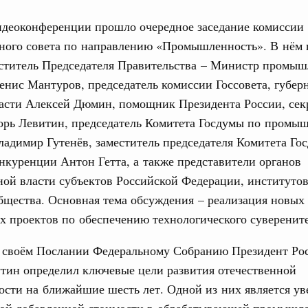
идеоконференции прошло очередное заседание комиссии
нного совета по направлению «Промышленность». В нём
еститель Председателя Правительства – Министр промы
ная информация в
Выб
енис Мантуров, председатель комиссии Госсовета, губер
ы министерств и
ласти Алексей Дюмин, помощник Президента России, сек
горь Левитин, председатель Комитета Госдумы по промы
ладимир Гутенёв, заместитель председателя Комитета Го
нкуренции Антон Гетта, а также представители органов
ой власти субъектов Российской Федерации, институтов
бщества. Основная тема обсуждения – реализация новых
 проектов по обеспечению технологического суверените
Кален
августа, суббота
 своём Послании Федеральному Собранию Президент Ро
венная политика в сфере научных исследований и разработок
тин определил ключевые цели развития отечественной
ПН
нь премий, лауреаты которых освобождаются
сти на ближайшие шесть лет. Одной из них является ув
вой добавленной стоимости в обрабатывающей промышл