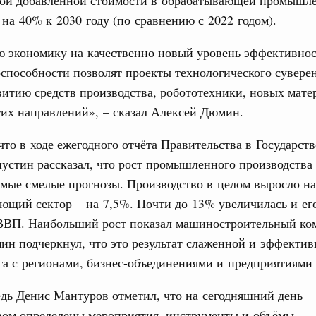
978
 на 40% к 2030 году (по сравнению с 2022 годом).
3
г России
,
8 августа 2026
,
Отрасль информационных технологий
ю экономику на качественно новый уровень эффективно
10
по итогам XI конференции «Цифровая
способности позволят проекты технологического суверен
»
витию средств производства, робототехники, новых мате
17
августа, четверг
их направлений», – сказал Алексей Дюмин.
24
мразвития России
,
Минобрнауки России
,
Минсельхоз России
,
ация «Роскосмос»
,
Госкорпорация «Росатом»
,
6 августа 2026
,
что в ходе ежегодного отчёта Правительства в Государст
31
стин рассказал, что рост промышленного производства 
о итогам стратегической сессии о
вления научно-технологическим развитием
мые смелые прогнозы. Производство в целом выросло на
С помощь
ющий сектор – на 7,5%. Почти до 13% увеличилась и ег
 августа, среда
осуществ
 ВВП. Наибольший рост показал машиностроительный ко
Для поиск
ии
,
5 августа 2026
,
Вопросы производительности труда и
сервисо
н подчеркнул, что это результат слаженной и эффектив
о итогам стратегической сессии,
а с регионами, бизнес-объединениями и предприятиями 
Выбра
дительности труда
пери
дь Денис Мантуров отметил, что на сегодняшний день
ый проект «Экологическое благополучие»
вом определены мероприятия, инструменты и объёмы