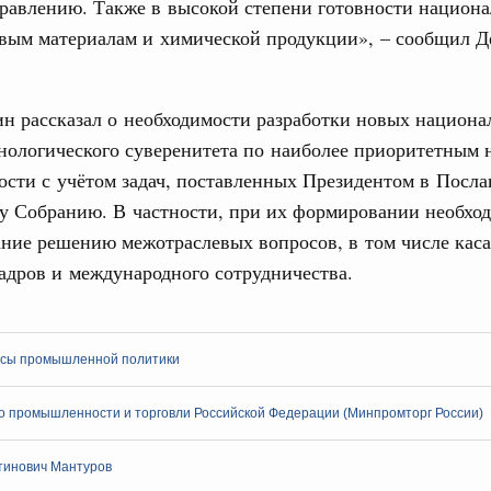
правлению. Также в высокой степени готовности национ
овым материалам и химической продукции», – сообщил Д
9-р и распоряжение от 30 июля 2026 года №2033-р
0 июля, четверг
н рассказал о необходимости разработки новых национ
орот бензина и дизельного топлива
нологического суверенитета по наиболее приоритетным
енный запрет на вывоз отдельных видов
мер для повышения доступности
сти с учётом задач, поставленных Президентом в Посл
у Собранию. В частности, при их формировании необход
52, №953, №954
ание решению межотраслевых вопросов, в том числе кас
адров и международного сотрудничества.
е предпринимательство
ительное финансирование на поддержку
сы промышленной политики
31-р
о промышленности и торговли Российской Федерации (Минпромторг России)
ние
риоритетные проекты в сфере гражданской
тинович Мантуров