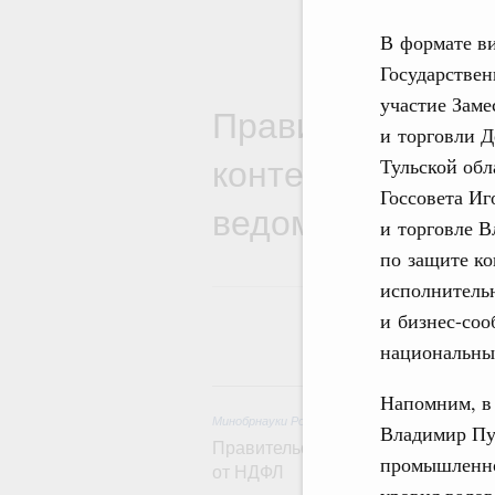
В формате в
Государстве
участие Зам
Правительствен
и торговли Д
контексте работ
Тульской об
Госсовета И
ведомств
и торговле В
по защите ко
исполнительн
и бизнес-соо
национальных
8 
Напомним, в
Минобрнауки России
,
8 августа 2026
,
Государст
Владимир Пу
Правительство расширило перече
промышленно
от НДФЛ
уровня вало