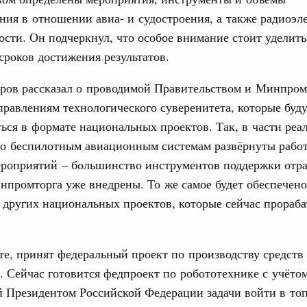
Архи
финансирования Омской области в рамках
ия в отношении авиа- и судостроения, а также радиоэл
оздух»
ти. Он подчеркнул, что особое внимание стоит уделит
067-р
роков достижения результатов.
Подпи
 июля, пятница
ров рассказал о проводимой Правительством и Минпром
Ежеднев
держка отдельных категорий граждан
правлениям технологического суверенитета, которые буд
 более 7,4 млрд рублей на предоставление
Email
ься в формате национальных проектов. Так, в части реа
лате ЖКУ отдельным категориям граждан
по беспилотным авиационным системам развёрнуты рабо
32-р
ероприятий – большинство инструментов поддержки отр
промторга уже внедрены. То же самое будет обеспечено
тов Федерации. Межбюджетные отношения
 других национальных проектов, которые сейчас прораб
олженности по бюджетным кредитам ещё двум
Email
16-р
те, принят федеральный проект по производству средств
. Сейчас готовится федпроект по робототехнике с учёто
ии и ликвидация их последствий
тельное финансирование Дагестану и Чечне
 Президентом Российской Федерации задачи войти в топ
однения