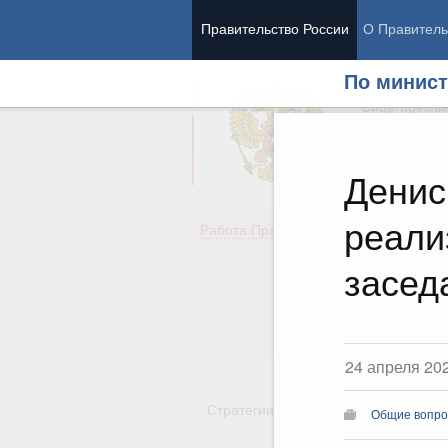
Правительство России
О Правитель
По минист
Председател
Вице-премь
Денис
реали
Де
Работа Правительства
Здо
Обр
засед
Кул
Об
Гос
24 апреля 20
Стратегии
Государственные пр
Общие вопро