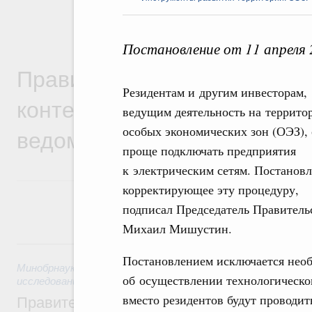
Постановление от 11 апреля
Правительственная информ
Резидентам и другим инвесторам,
контексте работы министер
ведущим деятельность на террито
ведомств
особых экономических зон (ОЭЗ), 
проще подключать предприятия
к электрическим сетям. Постановл
корректирующее эту процедуру,
подписал Председатель Правитель
Михаил Мишустин.
8 августа, суббота
Постановлением исключается нео
Минобрнауки России
,
8 августа 2026
,
Государственная пол
об осуществлении технологическо
исследований и разработок
вместо резидентов будут проводи
Правительство расширило перечень пре