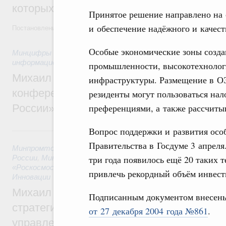
которых освобождаются от НДФЛ
Принятое решение направлено на 
и обеспечение надёжного и качес
Постановление от 5 августа 2026 года №978
Особые экономические зоны созда
Минцифры России
,
Минфин России
,
Минпромторг России
,
информационных технологий
промышленности, высокотехнолог
Михаил Мишустин дал поручения по итог
инфраструктуры. Размещение в ОЭ
конференции «Цифровая индустрия пр
резиденты могут пользоваться на
России»
преференциями, а также рассчиты
Вопрос поддержки и развития осо
6 августа, четверг
Правительства в Госдуме 3 апрел
Минпромторг России
,
Минфин России
,
Минэкономразвития
России
,
Минсельхоз России
три года появилось ещё 20 таких 
,
Минэнерго России
,
Минтранс 
«Роскосмос»
,
Госкорпорация «Росатом»
,
6 августа 2026
,
Т
привлечь рекордный объём инвест
Инновации
Михаил Мишустин дал поручения по ито
Подписанным документом внесен
стратегической сессии о совершенствов
от 27 декабря 2004 года №861
.
управления научно-технологическим раз