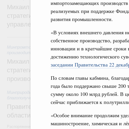
импортозамещающих производств
Михаил Мишустин дал поручения по ито
реализуемых при поддержке Фонд
стратегической сессии о совершенствов
развития промышленности.
управления научно-технологическим раз
«В условиях внешнего давления н
5 августа, среда
собственное производство, разраб
Минпромторг России
,
Минэкономразвития России
,
5 авгус
инновации и в кратчайшие сроки 
производительности труда и поддержки занятости
достижению технологического су
Михаил Мишустин дал поручения по ито
заседании Правительства 22 декаб
стратегической сессии, посвящённой п
По словам главы кабмина, благода
производительности труда
года было поддержано свыше 200
Минприроды России
,
5 августа 2026
,
Национальный проект
сумму около 100 млрд рублей. В 
благополучие»
сейчас приближается к полутрилл
Правительство увеличило объём финанс
области в рамках федерального проекта
«Особое внимание продолжим удел
машиностроение, химическая и лё
Распоряжение от 3 августа 2026 года №2067-р