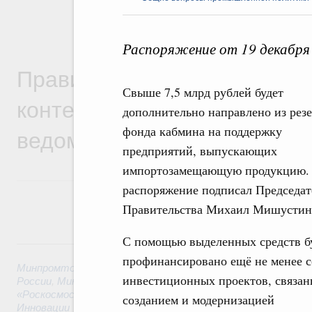
Распоряжение от 19 декабря
Правительственная информ
Свыше 7,5 млрд рублей будет
контексте работы министер
дополнительно направлено из рез
ведомств
фонда кабмина на поддержку
предприятий, выпускающих
импортозамещающую продукцию. 
распоряжение подписал Председат
Правительства Михаил Мишустин
С помощью выделенных средств б
6 августа, четверг
профинансировано ещё не менее 
Минпромторг России
,
Минфин России
,
Минэкономразвития
инвестиционных проектов, связан
России
,
Минсельхоз России
,
Минэнерго России
,
Минтранс 
«Роскосмос»
,
Госкорпорация «Росатом»
,
6 августа 2026
,
Т
созданием и модернизацией
Инновации