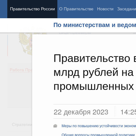
Правительство России
О Правительстве
Новости
Заседан
По министерствам и ведо
Председатель Правительства
М
Вице-премьеры
М
Правительство 
млрд рублей на
Демография
Занято
Работа Правительства
Здоровье
Технол
Образование
Эконом
промышленных 
Культура
Финан
Общество
Социал
Государство
22 декабря 2023
14:2
Стратегии
Государственные программы
Национальн
Меры по повышению устойчивости экономи
Общие вопросы промышленной политики