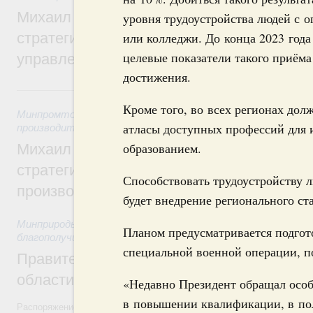
Михаил Мишустин дал поручения по ито
уровня трудоустройства людей с 
стратегической сессии о совершенствов
или колледжи. До конца 2023 год
целевые показатели такого приёма
управления научно-технологическим раз
достижения.
5 августа, среда
Кроме того, во всех регионах до
Минпромторг России
,
Минэкономразвития России
,
5 авгус
атласы доступных профессий для
производительности труда и поддержки занятости
образованием.
Михаил Мишустин дал поручения по ито
стратегической сессии, посвящённой п
Способствовать трудоустройству 
производительности труда
будет внедрение регионального ст
Минприроды России
,
5 августа 2026
,
Национальный проект
Планом предусматривается подгот
благополучие»
специальной военной операции, 
Правительство увеличило объём финанс
области в рамках федерального проекта
«Недавно Президент обращал особ
в повышении квалификации, в по
Распоряжение от 3 августа 2026 года №2067-р