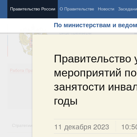
Правительство России
О Правительстве
Новости
Заседан
По министерствам и ведо
Председатель Правительства
М
Вице-премьеры
М
Правительство 
мероприятий п
Демография
Занято
Работа Правительства
Здоровье
Технол
Образование
Эконом
занятости инва
Культура
Финан
Общество
Социал
годы
Государство
11 декабря 2023
10:5
Стратегии
Государственные программы
Национальн