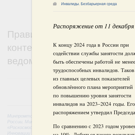
Инвалиды. Безбарьерная среда
Распоряжение от 11 декабря
Правительственная информ
контексте работы министер
К концу 2024 года в России при
содействии службы занятости до
ведомств
быть обеспечены работой не мене
трудоспособных инвалидов. Таков
из главных целевых показателей
обновлённого плана мероприятий
по повышению уровня занятости
инвалидов на 2023–2024 годы. Ег
6 августа, четверг
распоряжением утвердил Председ
Минпромторг России
,
Минфин России
,
Минэкономразвития
России
,
Минсельхоз России
,
Минэнерго России
,
Минтранс 
По сравнению с 2023 годом урове
«Роскосмос»
,
Госкорпорация «Росатом»
,
6 августа 2026
,
Т
Инновации
на 10%. Добиться такого результат