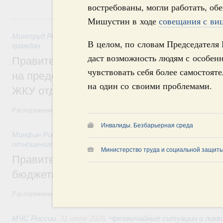
востребованы, могли работать, об
31 июля, пятница
Мишустин в ходе
совещания с ви
Минтруд России
,
31 июля 2026
,
Социальная поддержка отд
В целом, по словам Председателя
граждан
даст возможность людям с особен
Правительство направит регионам более
чувствовать себя более самостоят
на предоставление мер социальной подд
на один со своими проблемами.
ЖКУ отдельным категориям граждан
Распоряжение от 30 июля 2026 года №2032-р
Инвалиды. Безбарьерная среда
Минфин России
,
31 июля 2026
,
Бюджеты субъектов Федер
отношения
Министерство труда и социальной защиты
Правительство спишет часть задолженно
бюджетным кредитам ещё двум региона
Распоряжение от 29 июля 2026 года №2016-р
МЧС России
,
31 июля 2026
,
Чрезвычайные ситуации и ликв