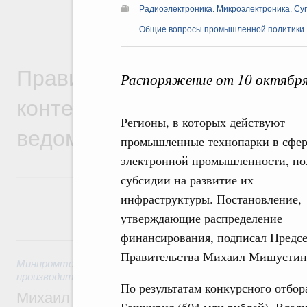
Радиоэлектроника. Микроэлектроника. Су
Общие вопросы промышленной политики
Правительственная информ
Распоряжение от 10 октября
контексте работы министер
Регионы, в которых действуют
ведомств
промышленные технопарки в сфер
электронной промышленности, по
субсидии на развитие их
инфраструктуры. Постановление,
утверждающие распределение
финансирования, подписал Предсе
5 августа, среда
Правительства Михаил Мишустин
Минпромторг России
,
Минэкономразвития России
,
5 авгус
производительности труда и поддержки занятости
По результатам конкурсного отбо
Михаил Мишустин дал поручения по ито