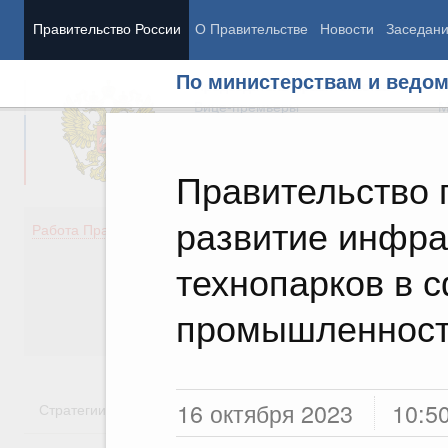
Правительство России
О Правительстве
Новости
Заседан
По министерствам и ведо
Председатель Правительства
М
Вице-премьеры
М
Правительство 
развитие инфра
Демография
Занято
Работа Правительства
Здоровье
Технол
Образование
Эконом
технопарков в 
Культура
Финан
Общество
Социал
промышленнос
Государство
16 октября 2023
10:5
Стратегии
Государственные программы
Национальн