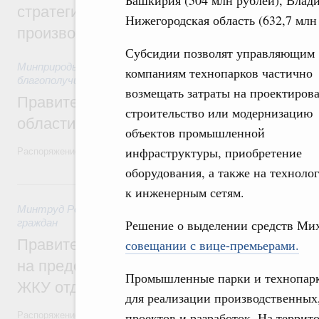
Башкирия (504 млн рублей), Влади
стратегической сессии, посвящённой п
Нижегородская область (632,7 млн 
производительности труда
Субсидии позволят управляющим
Минприроды России
,
5 августа 2026
,
Национальный проект
компаниям технопарков частично
благополучие»
возмещать затраты на проектирова
Правительство увеличило объём финанс
строительство или модернизацию
области в рамках федерального проекта
объектов промышленной
инфраструктуры, приобретение
Распоряжение от 3 августа 2026 года №2067-р
оборудования, а также на технол
31 июля, пятница
к инженерным сетям.
Минтруд России
,
31 июля 2026
,
Социальная поддержка отд
граждан
Решение о выделении средств М
Правительство направит регионам более
совещании с вице-премьерами.
на предоставление мер социальной подд
Промышленные парки и технопарк
ЖКУ отдельным категориям граждан
для реализации производственных
проектов и разработок. На террит
Распоряжение от 30 июля 2026 года №2032-р