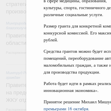
в сфере медицины, образования,
стратегической сессии, посвящённой п
культуры, спорта, гостиничного д
производительности труда
различные социальные услуги.
Минприроды России
,
5 августа 2026
,
Национальный проект
Размер гранта для конкретной ком
благополучие»
конкурсной комиссией. Его максим
Правительство увеличило объём финанс
рублей.
области в рамках федерального проекта
Средства грантов можно будет исп
Распоряжение от 3 августа 2026 года №2067-р
помещений, переоборудование авт
31 июля, пятница
маломобильных граждан, а также 
для производства продукции.
Минтруд России
,
31 июля 2026
,
Социальная поддержка отд
граждан
Работа будет идти в рамках реали
Правительство направит регионам более
инновационная экономика».
на предоставление мер социальной подд
ЖКУ отдельным категориям граждан
Принятое решение Михаил Мишус
премьерами 16 октября.
Распоряжение от 30 июля 2026 года №2032-р