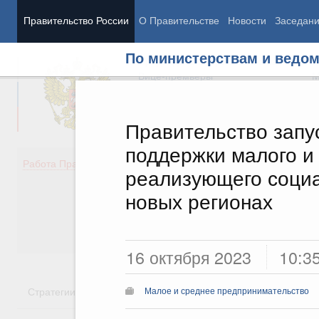
Правительство России
О Правительстве
Новости
Заседан
По министерствам и ведо
Председатель Правительства
М
Вице-премьеры
М
Правительство запу
поддержки малого и 
Демография
Занято
Работа Правительства
реализующего социа
Здоровье
Технол
Образование
Эконом
новых регионах
Культура
Финан
Общество
Социал
Государство
16 октября 2023
10:3
Стратегии
Государственные программы
Национальн
Малое и среднее предпринимательство