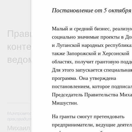
Постановление от 5 октября
Малый и средний бизнес, реализ
Правительственная информ
социально значимые проекты в Д
контексте работы министер
и Луганской народных республиках
также Запорожской и Херсонской
ведомств
областях, получит грантовую подд
Для этого запускается специальна
программа. Она утверждена
постановлением, которое подписа
Председатель Правительства Мих
Мишустин.
5 августа, среда
Минпромторг России
,
Минэкономразвития России
,
5 авгус
На гранты смогут претендовать
производительности труда и поддержки занятости
предприниматели, ведущие деятел
Михаил Мишустин дал поручения по ито