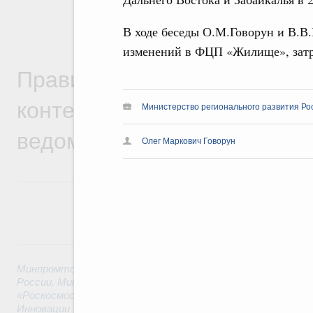
В ходе беседы О.М.Говорун и В.В
изменений в ФЦП «Жилище», затр
Правительственная информ
контексте работы министер
Министерство регионального развития Рос
ведомств
Олег Маркович Говорун
6 августа, четверг
Минпромторг России
,
Минфин России
,
Минэкономразвития
России
,
Минсельхоз России
,
Минэнерго России
,
Минтранс 
«Роскосмос»
,
Госкорпорация «Росатом»
,
6 августа 2026
,
Т
Инновации