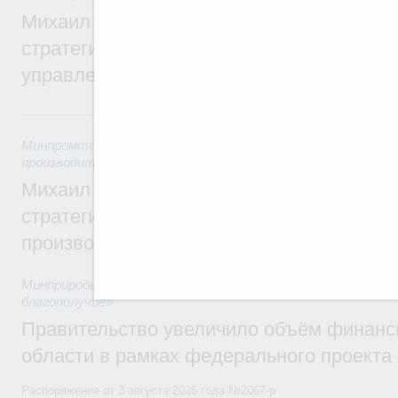
Михаил Мишустин дал поручения по ито
стратегической сессии о совершенствов
управления научно-технологическим раз
5 августа, среда
Минпромторг России
,
Минэкономразвития России
,
5 авгус
производительности труда и поддержки занятости
Михаил Мишустин дал поручения по ито
стратегической сессии, посвящённой п
производительности труда
Минприроды России
,
5 августа 2026
,
Национальный проект
благополучие»
Правительство увеличило объём финанс
области в рамках федерального проекта
Распоряжение от 3 августа 2026 года №2067-р