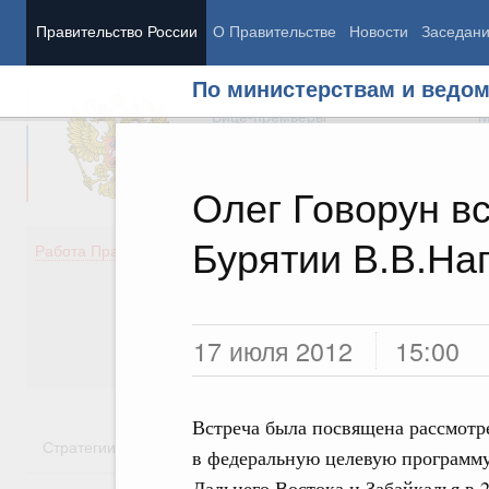
Правительство России
О Правительстве
Новости
Заседан
По министерствам и ведо
Председатель Правительства
М
Вице-премьеры
М
Олег Говорун вс
Бурятии В.В.Н
Демография
Занято
Работа Правительства
Здоровье
Технол
Образование
Эконом
Культура
Финан
Общество
Социал
17 июля 2012
15:00
Государство
Встреча была посвящена рассмот
Стратегии
Государственные программы
Национальн
в федеральную целевую программу
Дальнего Востока и Забайкалья в 2