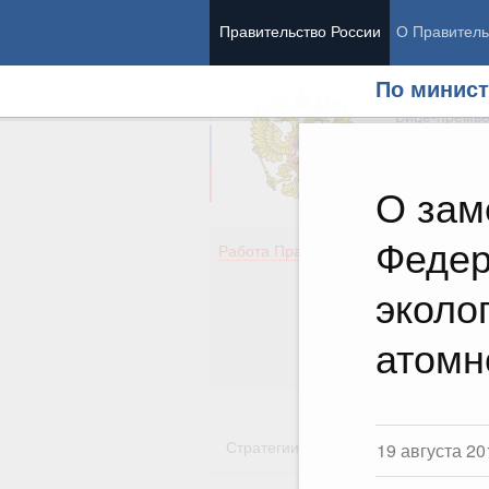
Правительство России
О Правитель
По минист
Председател
Вице-премь
О зам
Федер
Де
Работа Правительства
Здо
Обр
эколо
Кул
Об
атомн
Гос
Стратегии
Государственные пр
19 августа 20