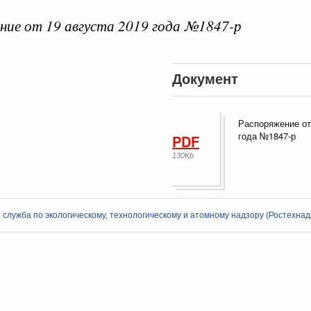
ие от 19 августа 2019 года №1847-р
ная информация в
Документ
Выб
ы министерств и
Распоряжение от
года №1847-р
PDF
130Kb
служба по экологическому, технологическому и атомному надзору (Ростехнад
Кален
августа, четверг
мразвития России
,
Минобрнауки России
,
Минсельхоз России
,
ПН
ация «Роскосмос»
,
Госкорпорация «Росатом»
,
6 августа 2026
,
о итогам стратегической сессии о