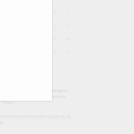
4
5
6
7
8
9
11
12
13
14
15
16
18
19
20
21
22
23
25
26
27
28
29
30
ю этого календаря поиск
ляется в рамках текущего раздела.
а по всему сайту воспользуйтесь
м
"Поиск"
ть материалы текущего раздела за
од