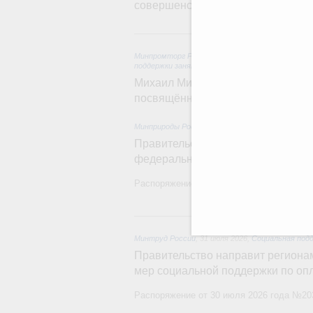
совершенствовании системы упра
5
Минпромторг России
,
Минэкономразвития Росс
поддержки занятости
Михаил Мишустин дал поручения п
посвящённой повышению произво
Минприроды России
,
5 августа 2026
,
Национальн
Правительство увеличило объём 
федерального проекта «Чистый в
Распоряжение от 3 августа 2026 года №2
31
Минтруд России
,
31 июля 2026
,
Социальная под
Правительство направит регионам
мер социальной поддержки по оп
Распоряжение от 30 июля 2026 года №20