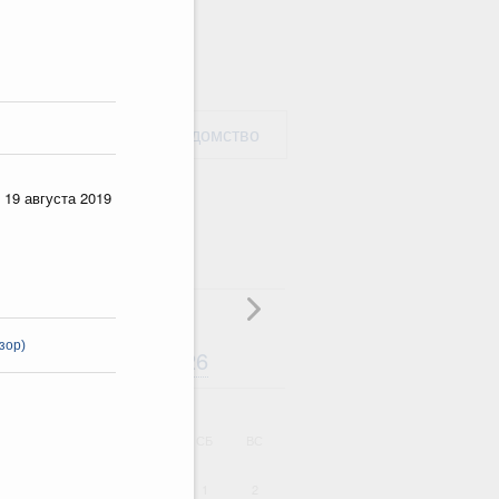
рать министерство / ведомство
 19 августа 2019
зор)
Август
2026
дарь
ВТ
СР
ЧТ
ПТ
СБ
ВС
1
2