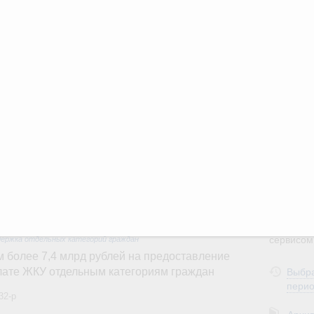
вления научно-технологическим развитием
3
 августа, среда
ии
,
5 августа 2026
,
Вопросы производительности труда и
10
о итогам стратегической сессии,
17
дительности труда
24
ый проект «Экологическое благополучие»
финансирования Омской области в рамках
31
оздух»
067-р
С помощь
осуществ
 июля, пятница
Для поиск
сервисо
держка отдельных категорий граждан
 более 7,4 млрд рублей на предоставление
Выбра
лате ЖКУ отдельным категориям граждан
пери
32-р