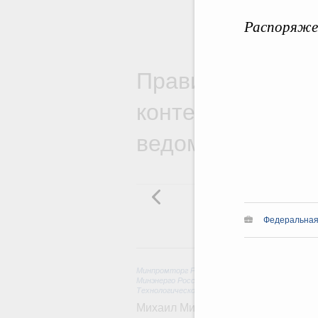
Распоряжен
Правительствен
контексте работ
ведомств
Федеральная 
6 
Минпромторг России
,
Минфин России
,
Минэконо
Минэнерго России
,
Минтранс России
,
Госкорпор
Технологическое развитие. Инновации
Михаил Мишустин дал поручения п