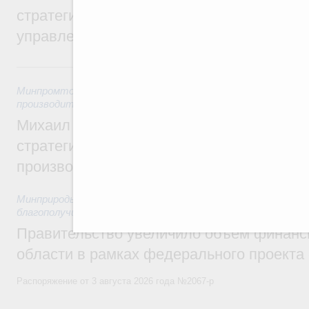
стратегической сессии о совершенствов
управления научно-технологическим раз
Вчера
Минпромторг России
,
Минэкономразвития России
,
5 авгус
производительности труда и поддержки занятости
Михаил Мишустин дал поручения по ито
стратегической сессии, посвящённой п
производительности труда
Минприроды России
,
5 августа 2026
,
Национальный проект
благополучие»
Правительство увеличило объём финанс
области в рамках федерального проекта
Распоряжение от 3 августа 2026 года №2067-р