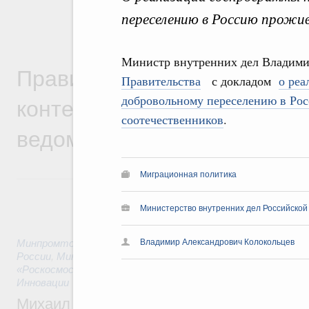
переселению в Россию прожи
Министр внутренних дел Владими
Правительственная информ
Правительства
с докладом
о реа
контексте работы министер
добровольному переселению в Ро
соотечественников
.
ведомств
Миграционная политика
Министерство внутренних дел Российской
Минпромторг России
,
Минфин России
Владимир Александрович Колокольцев
,
Минэкономразвития
России
,
Минсельхоз России
,
Минэнерго России
,
Минтранс 
«Роскосмос»
,
Госкорпорация «Росатом»
,
7 часов назад
,
Тех
Инновации
Михаил Мишустин дал поручения по ито