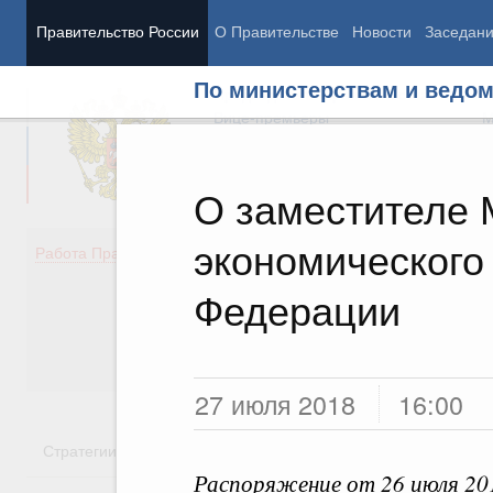
Правительство России
О Правительстве
Новости
Заседан
По министерствам и ведо
Председатель Правительства
М
Вице-премьеры
М
О заместителе 
экономического
Демография
Занято
Работа Правительства
Здоровье
Технол
Образование
Эконом
Федерации
Культура
Финан
Общество
Социал
Государство
27 июля 2018
16:00
Стратегии
Государственные программы
Национальн
Распоряжение от 26 июля 20