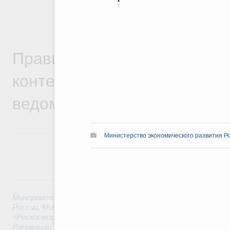
Правительственная информ
контексте работы министер
ведомств
Министерство экономического развития Р
6 августа, четверг
Минпромторг России
,
Минфин России
,
Минэкономразвития
России
,
Минсельхоз России
,
Минэнерго России
,
Минтранс 
«Роскосмос»
,
Госкорпорация «Росатом»
,
6 августа 2026
,
Т
Инновации