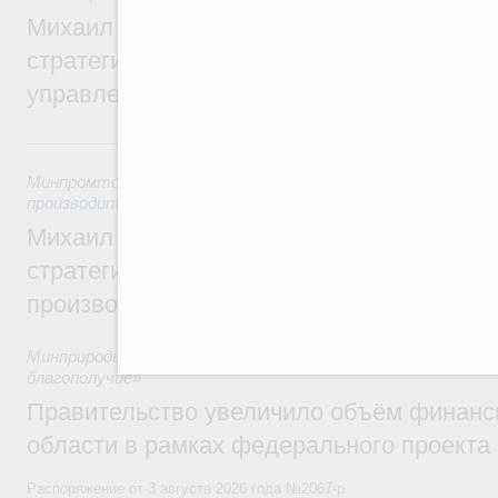
Михаил Мишустин дал поручения по ито
стратегической сессии о совершенствов
управления научно-технологическим раз
5 августа, среда
Минпромторг России
,
Минэкономразвития России
,
5 авгус
производительности труда и поддержки занятости
Михаил Мишустин дал поручения по ито
стратегической сессии, посвящённой п
производительности труда
Минприроды России
,
5 августа 2026
,
Национальный проект
благополучие»
Правительство увеличило объём финанс
области в рамках федерального проекта
Распоряжение от 3 августа 2026 года №2067-р