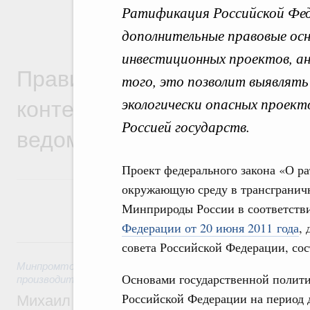
Ратификация Российской Фед
дополнительные правовые осн
инвестиционных проектов, а
Правительственная информ
того, это позволит выявлят
контексте работы министер
экологически опасных проект
Россией государств.
ведомств
Проект федерального закона «О р
окружающую среду в трансгранич
Минприроды России в соответств
Федерации от 20 июня 2011 года
,
5 августа, среда
совета Российской Федерации, сос
Минпромторг России
,
Минэкономразвития России
,
5 авгус
Основами государственной полити
производительности труда и поддержки занятости
Российской Федерации на период 
Михаил Мишустин дал поручения по ито