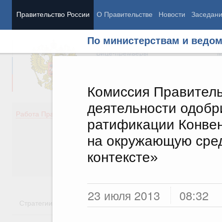
Правительство России
О Правительстве
Новости
Заседан
По министерствам и ведо
Председатель Правительства
М
Вице-премьеры
М
Комиссия Правитель
деятельности одобр
Демография
Занято
Работа Правительства
ратификации Конвен
Здоровье
Технол
Образование
Эконом
на окружающую сред
Культура
Финан
контексте»
Общество
Социал
Государство
23 июля 2013
08:32
Стратегии
Государственные программы
Национальн