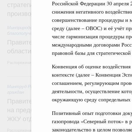
Российской Федерации 30 апреля 2
стратегической сессии, посвящённой п
снижения негативного воздействи
производительности труда
совершенствование процедуры и 
среду (далее – ОВОС) и её учёт п
Минприроды России
,
5 августа 2026
,
Национальный проект
благополучие»
числе гармонизация процедуры про
Правительство увеличило объём финанс
международными договорами Росс
области в рамках федерального проекта
правовой базы для стратегической
Распоряжение от 3 августа 2026 года №2067-р
Конвенция об оценке воздействия
контексте (далее – Конвенция Эс
31 июля, пятница
соглашением, регулирующим пров
Минтруд России
,
31 июля 2026
,
Социальная поддержка отд
деятельности, осуществление кото
граждан
окружающую среду сопредельных 
Правительство направит регионам более
на предоставление мер социальной подд
Позитивный опыт подготовки док
ЖКУ отдельным категориям граждан
газопровода «Северный поток» в р
законодательство в целом позволя
Распоряжение от 30 июля 2026 года №2032-р