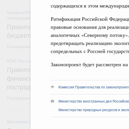
содержащихся в этом международ
Минфин России
,
31 июля 2026
,
Бюджеты субъектов Федер
Ратификация Российской Федерац
отношения
Правительство спишет часть задолженно
правовые основания для реализац
аналогичных «Северному потоку». 
бюджетным кредитам ещё двум региона
предотвращать реализацию эколог
Распоряжение от 29 июля 2026 года №2016-р
сопредельных с Россией государст
МЧС России
,
31 июля 2026
,
Чрезвычайные ситуации и ликв
Законопроект будет рассмотрен на
Правительство выделило дополнительно
финансирование Дагестану и Чечне на 
пострадавшим от наводнения
Комиссия Правительства по законопроект
Распоряжение от 28 июля 2026 года №1999-р и распоряжение от 30 
Министерство иностранных дел Российск
Министерство природных ресурсов и экол
30 июля, четверг
Минэнерго России
,
ФАС России
,
30 июля 2026
,
Оборот бензи