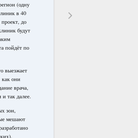
регион (одну
клиник в 40
 проект, до
клиник будут
аким
та пойдёт по
то выезжает
 как они
дание врача,
 и так далее.
ых зон,
рые мешают
разработано
ких),