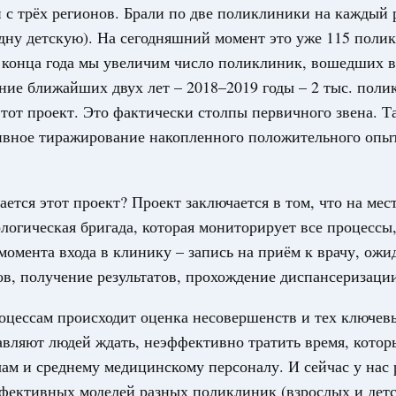
ководителем Федеральной налоговой службы
с трёх регионов. Брали по две поликлиники на каждый 
дну детскую). На сегодняшний момент это уже 115 поли
ФНС проинформировал Председателя Правительства о
 конца года мы увеличим число поликлиник, вошедших в
ции с поступлениями налоговых доходов в бюджетную
ение ближайших двух лет – 2018–2019 годы – 2 тыс. поли
нозе на предстоящий период, в том числе в контексте
истеме налогообложения. Кроме того, обсуждалась
тот проект. Это фактически столпы первичного звена. Т
оактивного предоставления налоговых льгот для семей с
ивное тиражирование накопленного положительного опы
иков СВО и их семей.
 июля, вторник
ается этот проект? Проект заключается в том, что на мес
анспорт
логическая бригада, которая мониторирует все процессы,
ководителем Федерального агентства
лександром Сахаровым
 момента входа в клинику – запись на приём к врачу, ожи
ов, получение результатов, прохождение диспансеризации
тоги работы за прошедший период, в том числе
упных инфраструктурных проектов, развитие
еревозок, обеспечение транспортной безопасности,
оцессам происходит оценка несовершенств и тех ключев
овых сервисов, а также вопросы подготовки кадров для
авляют людей ждать, неэффективно тратить время, кото
чам и среднему медицинскому персоналу. И сейчас у нас 
юля, понедельник
фективных моделей разных поликлиник (взрослых и детс