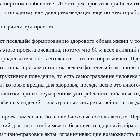
кспертном сообществе. Из четырёх проектов три были о
вления научно-технологическим развитием
, и по одному нам дана рекомендация ещё по некоторой 
3
 августа, среда
твердили три проекта.
ии
,
5 августа 2026
,
Вопросы производительности труда и
10
о итогам стратегической сессии,
кт посвящён формированию здорового образа жизни у ро
17
дительности труда
 этого проекта очевидна, потому что 60% всех влияний 
24
 продолжительность его жизни – это его образ жизни. Пре
ый проект «Экологическое благополучие»
финансирования Омской области в рамках
ы: пища и режим питания, режим физической активности
31
оздух»
структивное поведение, то есть самоотравление человека
067-р
, которые вредны для здоровья, прежде всего это алкого
С помощь
напитки при их неумеренном употреблении, табачные из
осуществ
 июля, пятница
Для поиск
абачных изделий – электронные сигареты, вейпы и так да
сервисо
держка отдельных категорий граждан
 более 7,4 млрд рублей на предоставление
 проект имеет две большие блоковые составляющие. Пер
Выбра
лате ЖКУ отдельным категориям граждан
овий для того, чтобы можно было вести здоровый образ 
пери
32-р
мативно-правовые акты, ограничивающие возможность п