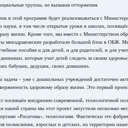
оциальные группы, не вызывая отторжения.
е предпринимательство
ительное финансирование на поддержку
ок в этой программе будет реализовываться с Министер
и науки, в том числе открытые уроки в школах, посвящё
31-р
разу жизни. Кроме того, мы вместе с Министерством обр
ние
ты минздравовские разработали большой блок в ОБЖ. М
риоритетные проекты в сфере гражданской
учебные пособия и для детей, и для родителей, и для учи
дневники, которые учат детей следить за своим здоровье
9-р, распоряжение от 30 июля 2026 года №2027-р
оих бабушек, дедушек, своих домашних.
нальное хозяйство
 задача – уже с дошкольных учреждений достаточно ак
рование Курской области на поддержку
верженность здоровому образу жизни. Это первый проек
ного хозяйства
кт посвящён внедрению современной, технологичной по
21-р
и нашей страны мы этот проект запустили несколько мес
9 июля, среда
пертами «Росатома», технологами. Фактически это фабри
ые платежи. Финансовая отчётность и аудит
ля поликлиник, взрослых и детских, на территории наше