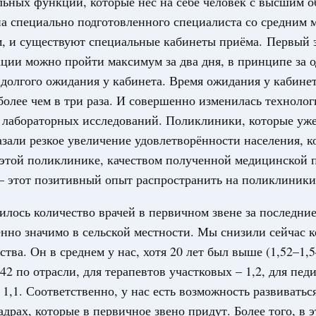
ьных функций, которые нёс на себе человек с высшим о
яжение о создании дирекции особо
а специально подготовленного специалиста со средним
ий Запорожской области
м, и существуют специальные кабинеты приёма. Первый 
15-р
ции можно пройти максимум за два дня, в принципе за о
 июля, суббота
 долгого ожидания у кабинета. Время ожидания у кабине
более чем в три раза. И совершенно изменилась технолог
рьерная среда
рование на создание трёх новых центров
лабораторных исследований. Поликлиники, которые уже
азали резкое увеличение удовлетворённости населения, к
 этой поликлинике, качеством полученной медицинской 
53-р
– этот позитивный опыт распространить на поликлиники
 аквакультура, рыбопереработка
рование на поддержку предприятий
илось количество врачей в первичном звене за последние
 Чёрном и Азовском морях
нно значимо в сельской местности. Мы снизили сейчас
52-р
ства. Он в среднем у нас, хотя 20 лет был выше (1,52–1,5
,42 по отрасли, для терапевтов участковых – 1,2, для пед
3 июля, четверг
 1,1. Соответственно, у нас есть возможность развиваться
ка, теплоснабжение
адрах, которые в первичное звено придут. Более того, в э