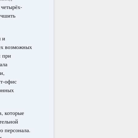
 четырёх-
учшить
я и
сех возможных
и при
ала
и,
нт-офис
фонных
, которые
тельной
о персонала.