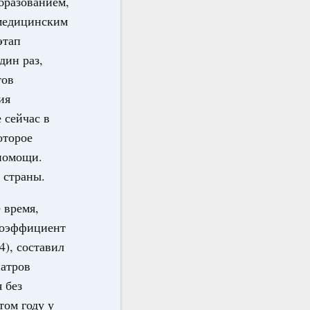
бразованием,
 медицинским
этап
дин раз,
тов
ия
 сейчас в
оторое
помощи.
 страны.
 время,
 коэффициент
4), составил
иатров
 без
том году у