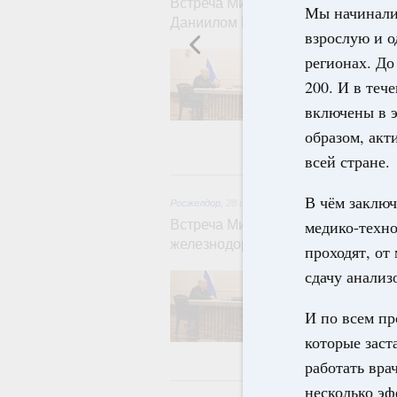
Встреча Михаила Мишустина с ру
Мы начинали 
Даниилом Егоровым
взрослую и о
Руководитель 
регионах. До
текущей ситуа
200. И в теч
систему и прог
изменений в с
включены в э
организация пр
образом, акт
детьми, участн
всей стране.
28
В чём заключ
Росжелдор
,
28 июля 2026
,
Железнодорожный тр
медико-техно
Встреча Михаила Мишустина с ру
железнодорожного транспорта А
проходят, от
сдачу анализ
Обсуждались и
реализация кр
пассажирских п
И по всем пр
внедрение цифр
которые заст
отрасли.
работать вра
27 и
несколько эф