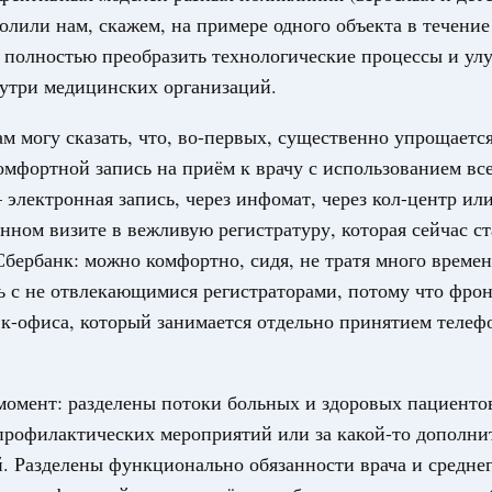
ые и муниципальные услуги
олили нам, скажем, на примере одного объекта в течение
тры эксперимента по использованию
 полностью преобразить технологические процессы и ул
ставления отдельных мер соцзащиты
нутри медицинских организаций.
14
ам могу сказать, что, во-первых, существенно упрощаетс
рументы развития территорий. ОЭЗ. ТОР. Моногорода
омфортной запись на приём к врачу с использованием в
рование на развитие технопарка в
 электронная запись, через инфомат, через кол-центр ил
нном визите в вежливую регистратуру, которая сейчас ст
89-р
бербанк: можно комфортно, сидя, не тратя много времен
ь с не отвлекающимися регистраторами, потому что фро
стемы здравоохранения. Медицинское страхование
эк-офиса, который занимается отдельно принятием теле
гионов дополнительное финансирование на
ских учреждений
7-р и распоряжение от 21 июля 2026 года №1913-р
омент: разделены потоки больных и здоровых пациентов
профилактических мероприятий или за какой-то дополни
юля, воскресенье
 Разделены функционально обязанности врача и среднег
ды. Заповедники, национальные парки