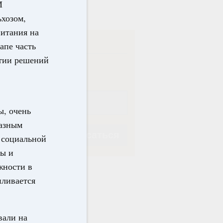
в
И
ьхозом,
питания на
ска
апе часть
ятии решений
ная
Еженедельная
ы, очень
разным
Подписаться
й социальной
лы и
жности в
пливается
Подписаться
вали на