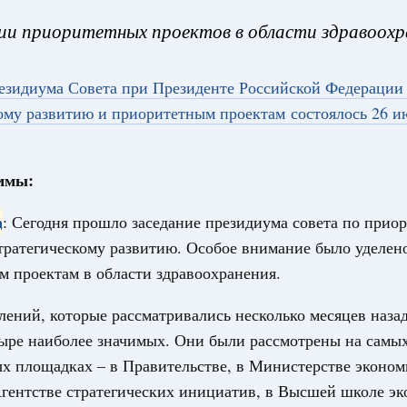
ии приоритетных проектов в области здравоохр
езидиума Совета при Президенте Российской Федерации
ная информация в
Выб
ому развитию и приоритетным проектам состоялось 26 и
ы министерств и
ммы:
а
: Сегодня прошло заседание президиума совета по прио
тратегическому развитию. Особое внимание было уделен
 проектам в области здравоохранения.
Кален
лений, которые рассматривались несколько месяцев наза
августа, четверг
тыре наиболее значимых. Они были рассмотрены на самы
мразвития России
,
Минобрнауки России
,
Минсельхоз России
,
ПН
ация «Роскосмос»
,
Госкорпорация «Росатом»
,
6 августа 2026
,
х площадках – в Правительстве, в Министерстве эконом
Агентстве стратегических инициатив, в Высшей школе э
о итогам стратегической сессии о