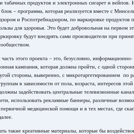
Архи
и табачных продуктов и электронных сигарет и вейпов. 
тов Федерации. Межбюджетные отношения
блок – программа, которая реализуется вместе с Минсел
олженности по бюджетным кредитам ещё двум
дзором и Роспотребнадзором, по маркировке продуктов 
Подпи
ользы для здоровья. Это будет добровольная на первом эт
16-р
аркировку будут внедрять сами производители при прин
Ежеднев
сообществом.
ии и ликвидация их последствий
Email
тельное финансирование Дагестану и Чечне
часть этого проекта – это, безусловно, информационно-
однения
нная кампания, которая должна пройти, с одной сторон
9-р и распоряжение от 30 июля 2026 года №2033-р
ругой стороны, выверенно, с микротаргетированием по 
руппам в зависимости от пола, возраста, интересов это
0 июля, четверг
должны задействовать центральные телевизионные кана
Email
орот бензина и дизельного топлива
ети, использовать рекламные баннеры, различные возмо
енный запрет на вывоз отдельных видов
мер для повышения доступности
первичной медицинской помощи и в тех местах, где ска
далее.
52, №953, №954
дать такие креативные материалы, которые бы воздейство