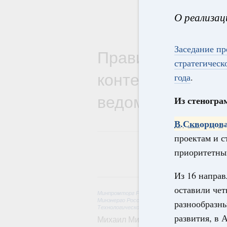
О реализац
Заседание пр
Правительствен
стратегическ
контексте работ
года
.
ведомств
Из стеногра
В.Скворцов
проектам и с
приоритетным
Из 16 направ
6 
оставили че
Минпромторг России
,
Минфин России
,
Минэконо
Минэнерго России
,
Минтранс России
,
Госкорпор
разнообразны
Технологическое развитие. Инновации
развития, в 
Михаил Мишустин дал поручения п