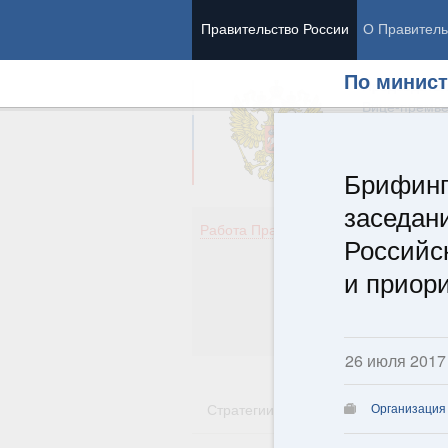
Правительство России
О Правитель
По минист
Председател
Вице-премь
Брифинг
заседан
Де
Работа Правительства
Российс
Здо
Обр
и приор
Кул
Об
Гос
26 июля 2017
Стратегии
Государственные пр
Организация