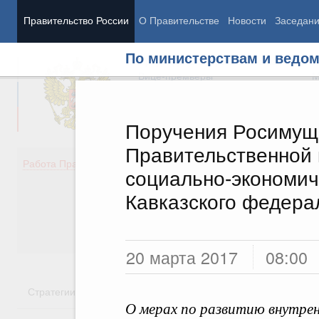
Правительство России
О Правительстве
Новости
Заседан
По министерствам и ведо
Председатель Правительства
М
Вице-премьеры
М
Поручения Росимуще
Правительственной 
Демография
Занято
Работа Правительства
социально-экономич
Здоровье
Технол
Образование
Эконом
Кавказского федера
Культура
Финан
Общество
Социал
Государство
20 марта 2017
08:00
Стратегии
Государственные программы
Национальн
О мерах по развитию внутрен