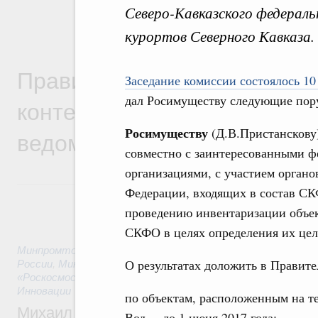
Северо-Кавказского федераль
курортов Северного Кавказа.
Правительственная информ
Заседание комиссии состоялось 10
дал Росимуществу следующие пор
контексте работы министер
Росимуществу
(Д.В.Пристанскову)
ведомств
совместно с заинтересованными ф
организациями, с участием органо
Федерации, входящих в состав СК
проведению инвентаризации объек
СКФО в целях определения их це
Минпромторг России
,
Минфин России
,
Минэкономразвития
О результатах доложить в Правит
России
,
Минсельхоз России
,
Минэнерго России
,
Минтранс 
«Роскосмос»
,
Госкорпорация «Росатом»
,
10 часов назад
,
Те
Инновации
по объектам, расположенным на т
Михаил Мишустин дал поручения по ито
Вод, – до 1 июня 2017 года;