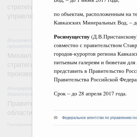
стратегической сессии о совершенствов
по объектам, расположенным на т
управления научно-технологическим раз
Кавказских Минеральных Вод, – до
Вчера
Росимуществу
(Д.В.Пристанскову)
Минпромторг России
,
Минэкономразвития России
,
5 авгус
совместно с правительством Ставр
производительности труда и поддержки занятости
городов-курортов региона Кавказ
Михаил Мишустин дал поручения по ито
питьевым галереям и бюветам для
стратегической сессии, посвящённой п
представить в Правительство Рос
производительности труда
Правительства Российской Федера
Минприроды России
,
5 августа 2026
,
Национальный проект
Срок – до 28 апреля 2017 года.
благополучие»
Правительство увеличило объём финанс
области в рамках федерального проекта
Федеральное агентство по управлению го
Распоряжение от 3 августа 2026 года №2067-р