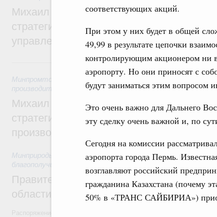
соответствующих акций.
Михаил Мишустин дал поручения по ито
стратегической сессии о совершенствов
При этом у них будет в общей сл
управления научно-технологическим раз
49,99 в результате цепочки взаим
контролирующим акционером ни в
5 августа, среда
аэропорту. Но они приносят с соб
Минпромторг России
,
Минэкономразвития России
,
5 авгус
будут заниматься этим вопросом 
производительности труда и поддержки занятости
Михаил Мишустин дал поручения по ито
Это очень важно для Дальнего Вос
стратегической сессии, посвящённой п
эту сделку очень важной и, по сут
производительности труда
Сегодня на комиссии рассматрива
аэропорта города Пермь. Извест
Минприроды России
,
5 августа 2026
,
Национальный проект
благополучие»
возглавляют российский предприн
Правительство увеличило объём финанс
гражданина Казахстана (почему эта
области в рамках федерального проекта
50% в «ТРАНС САЙБИРИА») приоб
Распоряжение от 3 августа 2026 года №2067-р