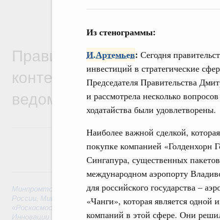
Из стенограммы:
Правительственная информ
И.Артемьев
:
Сегодня правительс
инвестиций в стратегические сфе
контексте работы министер
Председателя Правительства Дмит
ведомств
и рассмотрела несколько вопросов 
ходатайства были удовлетворены.
Наиболее важной сделкой, которая
покупке компанией «Голденхорн Г
Сингапура, существенных пакетов 
6 августа, четверг
международном аэропорту Владиво
для российского государства – аэр
Минпромторг России
,
Минфин России
,
Минэкономразвития
России
,
Минсельхоз России
,
Минэнерго России
,
Минтранс 
«Чанги», которая является одной
«Роскосмос»
,
Госкорпорация «Росатом»
,
6 августа 2026
,
Т
компаний в этой сфере. Они реши
Инновации