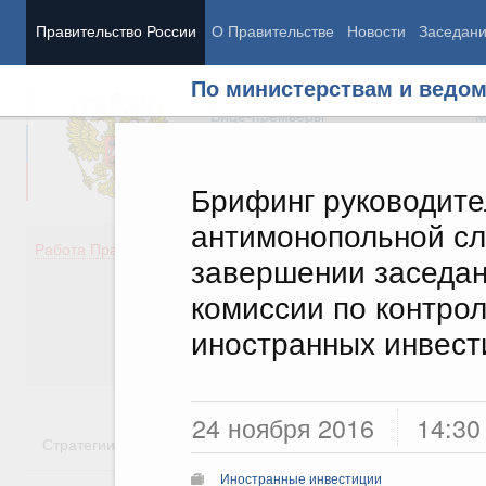
Правительство России
О Правительстве
Новости
Заседан
По министерствам и ведо
Председатель Правительства
М
Вице-премьеры
М
Брифинг руководит
антимонопольной сл
Демография
Занято
Работа Правительства
завершении заседа
Здоровье
Технол
Образование
Эконом
комиссии по контро
Культура
Финан
иностранных инвест
Общество
Социал
Государство
24 ноября 2016
14:30
Стратегии
Государственные программы
Национальн
Иностранные инвестиции