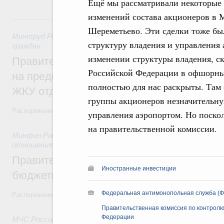
Ещё мы рассматривали некоторые 
изменений состава акционеров в 
31 июля, пятница
Шереметьево. Эти сделки тоже бы
Минтруд России
,
31 июля 2026
,
Социальная поддержка отд
структуру владения и управления
граждан
изменении структуры владения, ск
Правительство направит регионам более
Российской Федерации в офшорных
на предоставление мер социальной подд
полностью для нас раскрыты. Там 
ЖКУ отдельным категориям граждан
группы акционеров незначительную
Распоряжение от 30 июля 2026 года №2032-р
управления аэропортом. Но поско
на правительственной комиссии.
Минфин России
,
31 июля 2026
,
Бюджеты субъектов Федер
отношения
Правительство спишет часть задолженно
Иностранные инвестиции
бюджетным кредитам ещё двум региона
Федеральная антимонопольная служба (Ф
Распоряжение от 29 июля 2026 года №2016-р
Правительственная комиссия по контролю
Федерации
МЧС России
,
31 июля 2026
,
Чрезвычайные ситуации и ликв