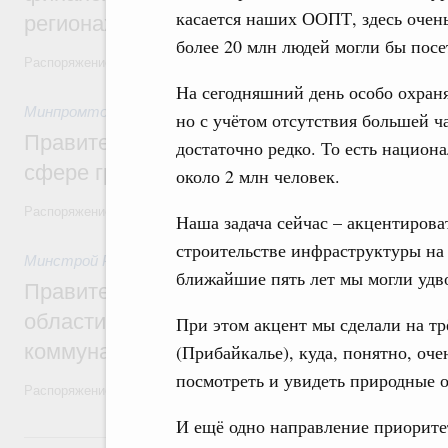
касается наших ООПТ, здесь очен
регионах
более 20 млн людей могли бы пос
Распоряжение от 30 июля 2026 года №2031-р
На сегодняшний день особо охран
Минпромторг России
,
30 июля 2026
,
Авиастроение
но с учётом отсутствия большей
Правительство профинансирует приорит
достаточно редко. То есть национ
сфере гражданской авиации
около 2 млн человек.
Распоряжение от 27 июля 2026 года №1979-р, распоряжение от 30 и
Наша задача сейчас – акцентирова
строительстве инфраструктуры на 
Минстрой России
,
30 июля 2026
,
Жилищно-коммунальное х
ближайшие пять лет мы могли удво
Правительство выделило финансировани
области на поддержку предприятий жил
При этом акцент мы сделали на тр
коммунального хозяйства
(Прибайкалье), куда, понятно, оче
посмотреть и увидеть природные 
Распоряжение от 29 июля 2026 года №2021-р
И ещё одно направление приорите
29 июля, среда