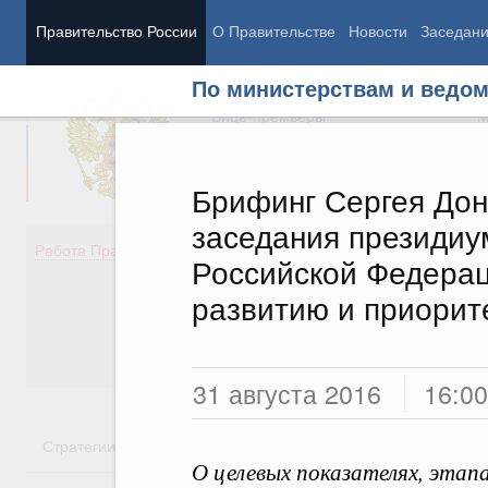
Правительство России
О Правительстве
Новости
Заседан
По министерствам и ведо
Председатель Правительства
М
Вице-премьеры
М
Брифинг Сергея Дон
заседания президиу
Демография
Занято
Работа Правительства
Российской Федерац
Здоровье
Технол
Образование
Эконом
развитию и приорит
Культура
Финан
Общество
Социал
Государство
31 августа 2016
16:00
Стратегии
Государственные программы
Национальн
О целевых показателях, этапа