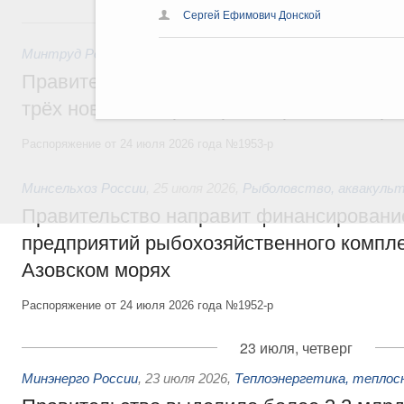
Сергей Ефимович Донской
25 июля, суббота
Минтруд России
,
25 июля 2026
,
Инвалиды. Безбарьерная ср
Правительство выделило финансировани
трёх новых центров протезирования и р
Распоряжение от 24 июля 2026 года №1953-р
Минсельхоз России
,
25 июля 2026
,
Рыболовство, аквакульт
Правительство направит финансировани
предприятий рыбохозяйственного компле
Азовском морях
Распоряжение от 24 июля 2026 года №1952-р
23 июля, четверг
Минэнерго России
,
23 июля 2026
,
Теплоэнергетика, теплос