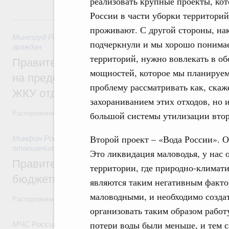
реализовать крупные проекты, кот
России в части уборки территорий
31 июля, пятница
проживают. С другой стороны, нак
Минтруд России
,
31 июля 2026
,
Социальная поддержка отд
подчеркнули и мы хорошо понимае
граждан
территорий, нужно вовлекать в об
Правительство направит регионам более
мощностей, которое мы планируем н
на предоставление мер социальной подд
проблему рассматривать как, скаж
ЖКУ отдельным категориям граждан
захораниванием этих отходов, но 
Распоряжение от 30 июля 2026 года №2032-р
большой системы утилизации втор
Второй проект – «Вода России». О
Минфин России
,
31 июля 2026
,
Бюджеты субъектов Федер
отношения
Это ликвидация маловодья, у нас 
Правительство спишет часть задолженно
территории, где природно-климат
бюджетным кредитам ещё двум региона
являются таким негативным фактор
маловодными, и необходимо созда
Распоряжение от 29 июля 2026 года №2016-р
организовать таким образом работу
потери воды были меньше, и тем 
МЧС России
,
31 июля 2026
,
Чрезвычайные ситуации и ликв