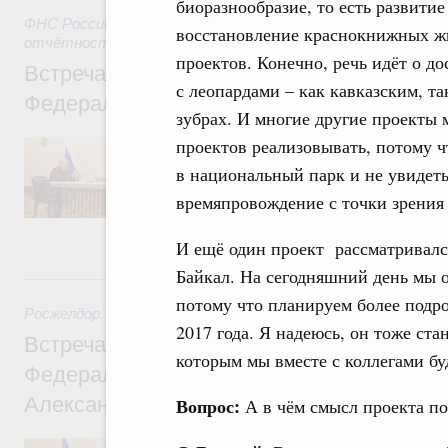
биоразнообразие, то есть развити
ФНС России
,
29 июля 2026
,
Налоги и неналоговые платежи.
восстановление краснокнижных жи
отчётность и аудит
проектов. Конечно, речь идёт о д
Встреча Михаила Мишустина с руководи
с леопардами – как кавказским, т
Федеральной налоговой службы Даниил
зубрах. И многие другие проекты
проектов реализовывать, потому ч
Руководитель ФНС проинформировал Пре
текущей ситуации с поступлениями налог
в национальный парк и не увидеть
систему и прогнозе на предстоящий период
изменений в системе налогообложения. Кр
времяпровождение с точки зрения 
организация проактивного предоставления
детьми, участников СВО и их семей.
И ещё один проект рассматривался
Байкал. На сегодняшний день мы о
28 июля, вторник
потому что планируем более подро
Росжелдор
,
28 июля 2026
,
Железнодорожный транспорт
2017 года. Я надеюсь, он тоже ст
Встреча Михаила Мишустина с руководи
которым мы вместе с коллегами бу
Федерального агентства железнодорожно
Александром Сахаровым
Вопрос:
А в чём смысл проекта по
Обсуждались итоги работы за прошедший 