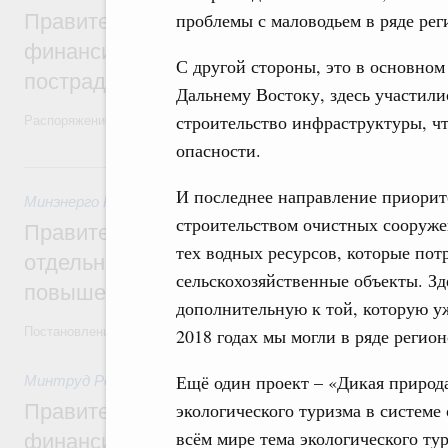
проблемы с маловодьем в ряде рег
Правительство выделило дополнительно
финансирование Дагестану и Чечне на 
С другой стороны, это в основном
пострадавшим от наводнения
Дальнему Востоку, здесь участили
строительство инфраструктуры, чт
Распоряжение от 28 июля 2026 года №1999-р и распоряжение от 30 
опасности.
30 июля, четверг
И последнее направление приорите
Минэнерго России
,
ФАС России
,
30 июля 2026
,
Оборот бензи
строительством очистных сооружен
Правительство ввело новый временный з
тех водных ресурсов, которые по
отдельных видов топлива и утвердило ря
сельскохозяйственные объекты. З
повышения доступности нефтепродуктов
дополнительную к той, которую уж
Постановления от 30 июля 2026 года №952, №953, №954
2018 годах мы могли в ряде регио
Ещё один проект – «Дикая природа
Минтруд России
,
30 июля 2026
,
Малое и среднее предприн
экологического туризма в системе
Правительство выделило дополнительно
всём мире тема экологического тур
финансирование на поддержку бизнеса 