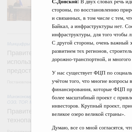
С.Донской:
В двух словах речь ид
реализация крупных инфраструктурных пр
стороны, по восстановлению прир
пассажирских перевозок, обеспечение тра
внедрение цифровых сервисов, а также во
и связанных, в том числе с тем, 
отрасли.
Байкал, а инфраструктуры нет. Со
27 июля, понедельник
инфраструктуры, для того чтобы 
С другой стороны, очень важный 
Минцифры России
,
27 июля 2026
,
Государственные и муниц
развитием тех регионов, строите
Правительство утвердило параметры эк
дорожно-транспортной, и многого 
использованию платёжных карт «Мир» д
предоставления отдельных мер соцзащи
У нас существует ФЦП по социаль
учётом того, что многие вопросы в
Постановление от 18 июля 2026 года №914
финансирования, которые ФЦП пр
более масштабный проект с привл
Минэкономразвития России
,
27 июля 2026
,
Инструменты р
ОЭЗ. ТОР. Моногорода
инвесторов. Крупный проект, прио
Правительство направит финансирование
великое озеро великой страны».
технопарка в Нижегородской области
Думаю, все со мной согласятся, ч
Распоряжение от 18 июля 2026 года №1889-р