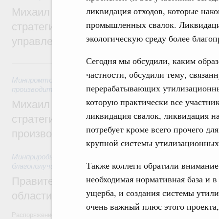
ликвидация отходов, которые нак
Михаил Мишустин дал поручения по ито
промышленных свалок. Ликвидация
стратегической сессии о совершенствов
экологическую среду более благоп
управления научно-технологическим раз
Сегодня мы обсудили, каким образ
5 августа, среда
частности, обсудили тему, связан
Минпромторг России
,
Минэкономразвития России
,
5 авгус
перерабатывающих утилизационных
производительности труда и поддержки занятости
которую практически все участник
Михаил Мишустин дал поручения по ито
ликвидация свалок, ликвидация 
стратегической сессии, посвящённой п
потребует кроме всего прочего дл
производительности труда
крупной системы утилизационных
Минприроды России
,
5 августа 2026
,
Национальный проект
Также коллеги обратили внимание,
благополучие»
необходимая нормативная база и в
Правительство увеличило объём финанс
ущерба, и создания системы утил
области в рамках федерального проекта
очень важный плюс этого проекта,
Распоряжение от 3 августа 2026 года №2067-р