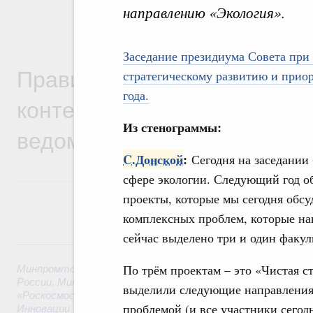
направлению «Экология».
Заседание президиума Совета при
Правительственная информ
стратегическому развитию и приор
года.
контексте работы министер
Из стенограммы:
ведомств
C.Донской
:
Сегодня на заседании
сфере экологии. Следующий год о
проекты, которые мы сегодня обс
комплексных проблем, которые нак
сейчас выделено три и один факул
6 августа, четверг
По трём проектам – это «Чистая с
Минпромторг России
,
Минфин России
,
Минэкономразвития
России
,
Минсельхоз России
,
Минэнерго России
,
Минтранс 
выделили следующие направления.
«Роскосмос»
,
Госкорпорация «Росатом»
,
6 августа 2026
,
Т
проблемой (и все участники сегод
Инновации