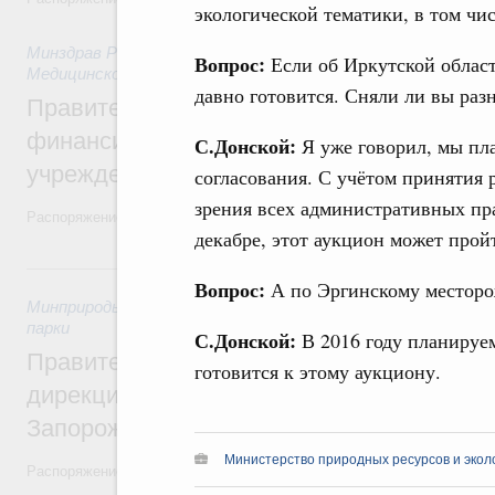
экологической тематики, в том чис
Минздрав России
,
27 июля 2026
,
Организация системы здра
Вопрос:
Если об Иркутской област
Медицинское страхование
давно готовится. Сняли ли вы раз
Правительство направит ряду регионов 
финансирование на строительство и рем
С.Донской:
Я уже говорил, мы пла
учреждений
согласования. С учётом принятия 
зрения всех административных прав
Распоряжение от 18 июля 2026 года №1897-р и распоряжение от 21 
декабре, этот аукцион может прой
26 июля, воскресенье
Вопрос:
А по Эргинскому месторо
Минприроды России
,
26 июля 2026
,
Охрана природы. Запове
парки
С.Донской:
В 2016 году планируе
Правительство утвердило распоряжение 
готовится к этому аукциону.
дирекции особо охраняемых природных 
Запорожской области
Министерство природных ресурсов и экол
Распоряжение от 21 июля 2026 года №1915-р