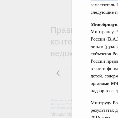
заместитель 
следующие п
Минобрнауки
Правительствен
Минтрансу Р
контексте работ
России (В.А
лицам (руков
ведомств
субъектов Ро
России предл
в части форм
детей, содер
органами МЧ
надзор в сфе
6 
Минпромторг России
,
Минфин России
,
Минэконо
Минтруду Ро
Минэнерго России
,
Минтранс России
,
Госкорпор
Технологическое развитие. Инновации
результатах 
Михаил Мишустин дал поручения п
2016 года.