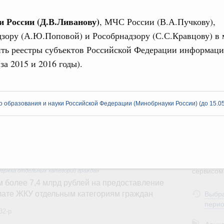
вления научно-технологическим развитием
3
 России (Д.В.Ливанову)
, МЧС России (В.А.Пучкову),
 августа, среда
зору (А.Ю.Поповой) и Рособрнадзору (С.С.Кравцову) в
ии
,
5 августа 2026
,
Вопросы производительности труда и
10
ть реестры субъектов Российской Федерации информацие
о итогам стратегической сессии,
за 2015 и 2016 годы).
17
дительности труда
24
ый проект «Экологическое благополучие»
финансирования Омской области в рамках
 образования и науки Российской Федерации (Минобрнауки России) (до 15.05
31
оздух»
067-р
С помощь
осуществ
 июля, пятница
Для поиск
сервисо
держка отдельных категорий граждан
 более 7,4 млрд рублей на предоставление
Выбра
лате ЖКУ отдельным категориям граждан
пери
32-р