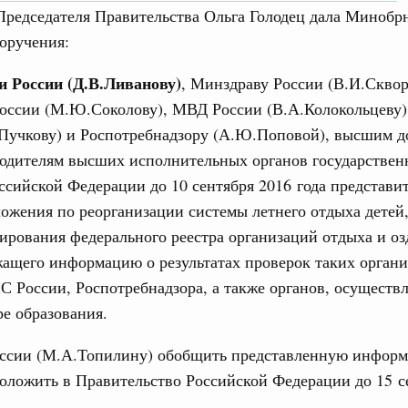
Председателя Правительства Ольга Голодец дала Минобр
оручения:
 России (Д.В.Ливанову)
, Минздраву России (В.И.Сквор
ная информация в
оссии (М.Ю.Соколову), МВД России (В.А.Колокольцеву
Выб
ы министерств и
.Пучкову) и Роспотребнадзору (А.Ю.Поповой), высшим 
одителям высших исполнительных органов государствен
ссийской Федерации до 10 сентября 2016 года представи
ожения по реорганизации системы летнего отдыха детей,
ирования федерального реестра организаций отдыха и о
жащего информацию о результатах проверок таких орган
С России, Роспотребнадзора, а также органов, осущест
Кален
ре образования.
августа, четверг
мразвития России
,
Минобрнауки России
,
Минсельхоз России
,
ссии (М.А.Топилину) обобщить представленную информ
ПН
ация «Роскосмос»
,
Госкорпорация «Росатом»
,
6 августа 2026
,
доложить в Правительство Российской Федерации до 15 с
о итогам стратегической сессии о