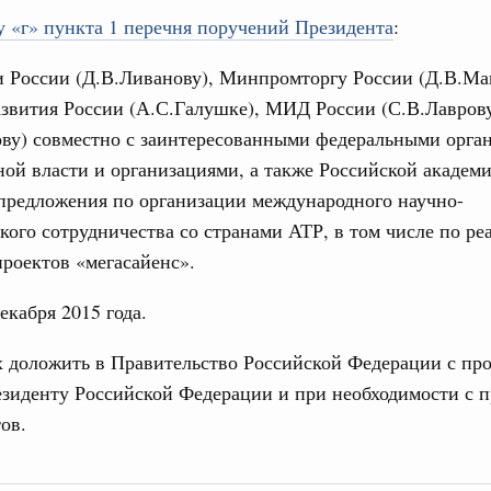
 «г» пункта 1 перечня поручений Президента
:
 России (Д.В.Ливанову), Минпромторгу России (Д.В.Ма
звития России (А.С.Галушке), МИД России (С.В.Лавро
ная информация в
Выб
ву) совместно с заинтересованными федеральными орга
ы министерств и
ой власти и организациями, а также Российской академи
предложения по организации международного научно-
кого сотрудничества со странами АТР, в том числе по ре
роектов «мегасайенс».
екабря 2015 года.
Кален
х доложить в Правительство Российской Федерации с пр
мразвития России
,
Минобрнауки России
,
Минсельхоз России
,
зиденту Российской Федерации и при необходимости с 
ация «Роскосмос»
,
Госкорпорация «Росатом»
,
14 часов назад
,
ов.
ПН
о итогам стратегической сессии о
вления научно-технологическим развитием