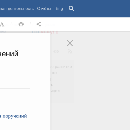
ная деятельность
Отчёты
Eng
 комиссии
Обращения
нам
чений
Региональное развитие
да
Дальний Восток
вязь
Россия и мир
Безопасность
сть
Право и юстиция
яйство
я поручений