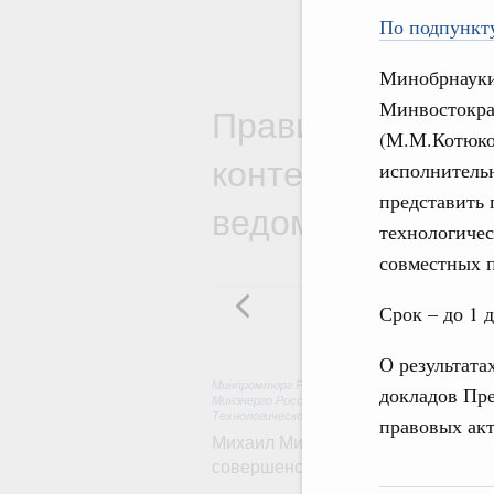
По подпункту
Минобрнауки
Минвостокра
Правительствен
(М.М.Котюко
контексте работ
исполнительн
представить 
ведомств
технологичес
совместных п
Срок – до 1 д
О результата
Минпромторг России
,
Минфин России
,
Минэконо
докладов Пре
Минэнерго России
,
Минтранс России
,
Госкорпор
Технологическое развитие. Инновации
правовых акт
Михаил Мишустин дал поручения п
совершенствовании системы упра