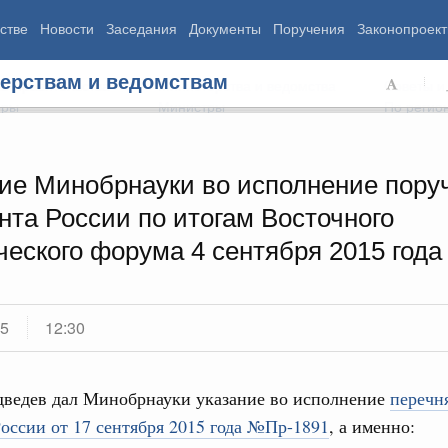
стве
Новости
Заседания
Документы
Поручения
Законопроект
ерствам и ведомствам
ь Правительства
Министерства и ведомства
Советы и
еры
Министры
По регио
ие Минобрнауки во исполнение пору
нта России по итогам Восточного
мография
Занятость и труд
Экология
еского форума 4 сентября 2015 года
ровье
Технологическое развитие
Жильё и горо
азование
Экономика. Регулирование
Транспорт и с
ьтура
Финансы
Энергетика
щество
Социальные услуги
Промышленно
15
12:30
ударство
Сельское хоз
ведев дал Минобрнауки указание во исполнение
перечн
ограммы
Национальные проекты
оссии от 17 сентября 2015 года №Пр-1891
, а именно: