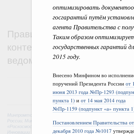
оптимизировать документооб
госгарантий путём установл
агента Правительства с пол
Правительственная информ
Таким образом оптимизирует
контексте работы министер
государственных гарантий дл
2015 году.
ведомств
Внесено Минфином во исполнени
поручений Президента России
от 
июня 2013 года №Пр-1293 (подпун
пункта 1)
и
от 14 мая 2014 года
6 августа, четверг
№Пр-1159 (подпункт «а» пункта 1
Минпромторг России
,
Минфин России
,
Минэкономразвития
России
,
Минсельхоз России
,
Минэнерго России
,
Минтранс 
Постановлением Правительства от
«Роскосмос»
,
Госкорпорация «Росатом»
,
6 августа 2026
,
Т
декабря 2010 года №1017
утвержд
Инновации