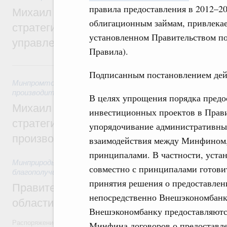
правила предоставления в 2012–20
Михаил Мишустин дал поручения по ито
облигационным займам, привлека
стратегической сессии о совершенствов
установленном Правительством по
управления научно-технологическим раз
Правила).
5 августа, среда
Подписанным постановлением дейс
Минпромторг России
,
Минэкономразвития России
,
5 авгус
производительности труда и поддержки занятости
В целях упрощения порядка предо
Михаил Мишустин дал поручения по ито
инвестиционных проектов в Прави
стратегической сессии, посвящённой п
упорядочивание административны
производительности труда
взаимодействия между Минфином, 
принципалами. В частности, уста
Минприроды России
,
5 августа 2026
,
Национальный проект
совместно с принципалами готови
благополучие»
принятия решения о предоставлени
Правительство увеличило объём финанс
непосредственно Внешэкономбанку
области в рамках федерального проекта
Внешэкономбанку предоставляютс
Распоряжение от 3 августа 2026 года №2067-р
Минфина договоров о предоставле