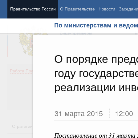
Правительство России
О Правительстве
Новости
Заседан
По министерствам и ведо
Председатель Правительства
М
Вице-премьеры
М
О порядке пред
году государств
Демография
Занято
Работа Правительства
Здоровье
Технол
Образование
Эконом
реализации инв
Культура
Финан
Общество
Социал
Государство
31 марта 2015
12:00
Стратегии
Государственные программы
Национальн
Постановление от 31 марта 