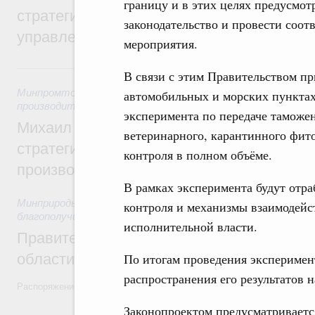
границу и в этих целях предусмот
стратегической сессии о совершенствов
законодательство и провести соо
управления научно-технологическим раз
мероприятия.
Вчера
В связи с этим Правительством п
Минпромторг России
,
Минэкономразвития России
,
5 авгус
автомобильных и морских пунктах
производительности труда и поддержки занятости
эксперимента по передаче тамож
Михаил Мишустин дал поручения по ито
ветеринарного, карантинного фит
стратегической сессии, посвящённой п
контроля в полном объёме.
производительности труда
В рамках эксперимента будут отр
Минприроды России
,
5 августа 2026
,
Национальный проект
контроля и механизмы взаимодейс
благополучие»
исполнительной власти.
Правительство увеличило объём финанс
области в рамках федерального проекта
По итогам проведения эксперимен
распространения его результатов 
Распоряжение от 3 августа 2026 года №2067-р
Законопроектом предусматриваетс