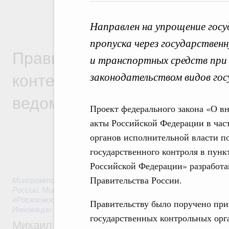
Направлен на упрощение госу
пропуска через государственн
Правительственная информ
и транспортных средств при 
контексте работы министер
законодательством видов гос
ведомств
Проект федерального закона «О в
акты Российской Федерации в час
органов исполнительной власти п
государственного контроля в пунк
Российской Федерации» разработа
Правительства России.
Минпромторг России
,
Минфин России
,
Минэкономразвития
России
,
Минсельхоз России
,
Минэнерго России
,
Минтранс 
«Роскосмос»
,
Госкорпорация «Росатом»
,
10 часов назад
,
Те
Правительству было поручено при
Инновации
государственных контрольных орг
Михаил Мишустин дал поручения по ито