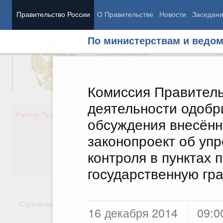
Правительство России
О Правительстве
Новости
Заседан
По министерствам и ведо
Председатель Правительства
М
Вице-премьеры
М
Комиссия Правитель
деятельности одобр
Демография
Занято
Работа Правительства
обсуждения внесён
Здоровье
Технол
Образование
Эконом
законопроект об уп
Культура
Финан
контроля в пунктах 
Общество
Социал
Государство
государственную гр
Стратегии
Государственные программы
Национальн
16 декабря 2014
09:0