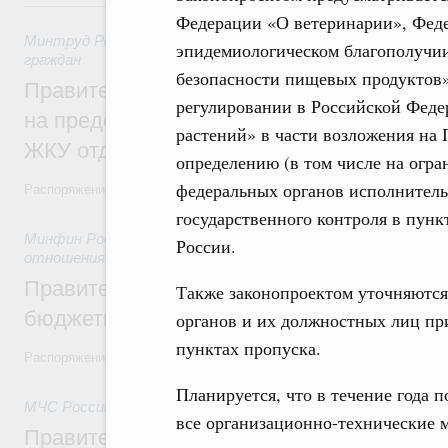
31 июля, пятница
Федерации «О ветеринарии», Феде
Минтруд России
,
31 июля 2026
,
Социальная поддержка отд
эпидемиологическом благополучии
граждан
безопасности пищевых продуктов
Правительство направит регионам более
регулировании в Российской Феде
на предоставление мер социальной подд
растений» в части возложения на
ЖКУ отдельным категориям граждан
определению (в том числе на огр
федеральных органов исполнитель
Распоряжение от 30 июля 2026 года №2032-р
государственного контроля в пунк
Минфин России
,
31 июля 2026
,
Бюджеты субъектов Федер
России.
отношения
Правительство спишет часть задолженно
Также законопроектом уточняются
бюджетным кредитам ещё двум региона
органов и их должностных лиц пр
пунктах пропуска.
Распоряжение от 29 июля 2026 года №2016-р
Планируется, что в течение года 
МЧС России
,
31 июля 2026
,
Чрезвычайные ситуации и ликв
все организационно-технические 
Правительство выделило дополнительно