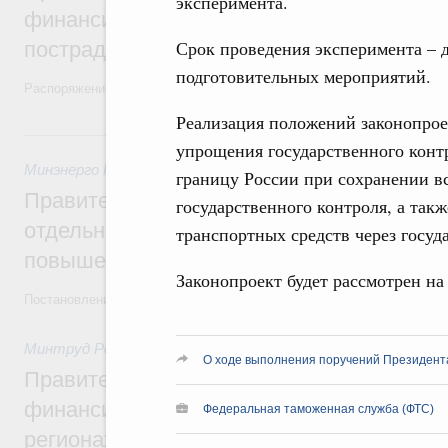
эксперимента.
финансирование Дагестану и Чечне на 
Срок проведения эксперимента – 
пострадавшим от наводнения
подготовительных мероприятий.
Распоряжение от 28 июля 2026 года №1999-р и распоряжение от 30 
Реализация положений законопрое
30 июля, четверг
упрощения государственного контр
Минэнерго России
,
ФАС России
,
30 июля 2026
,
Оборот бензи
границу России при сохранении в
Правительство ввело новый временный з
государственного контроля, а такж
отдельных видов топлива и утвердило ря
транспортных средств через госуд
повышения доступности нефтепродуктов
Законопроект будет рассмотрен на
Постановления от 30 июля 2026 года №952, №953, №954
Минтруд России
,
30 июля 2026
,
Малое и среднее предприн
О ходе выполнения поручений Президент
Правительство выделило дополнительно
финансирование на поддержку бизнеса 
Федеральная таможенная служба (ФТС)
регионах