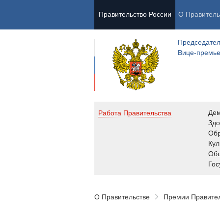
Правительство России
О Правитель
Председател
Вице-премь
Де
Работа Правительства
Здо
Обр
Кул
Об
Гос
О Правительстве
Премии Правите