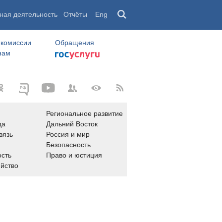
ная деятельность
Отчёты
Eng
 комиссии
Обращения
нам
Региональное развитие
да
Дальний Восток
вязь
Россия и мир
Безопасность
сть
Право и юстиция
яйство