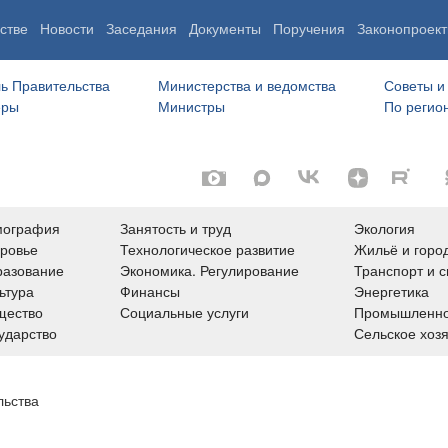
стве
Новости
Заседания
Документы
Поручения
Законопроект
ь Правительства
Министерства и ведомства
Советы и
еры
Министры
По регио
мография
Занятость и труд
Экология
ровье
Технологическое развитие
Жильё и горо
азование
Экономика. Регулирование
Транспорт и с
ьтура
Финансы
Энергетика
щество
Социальные услуги
Промышленно
ударство
Сельское хоз
льства