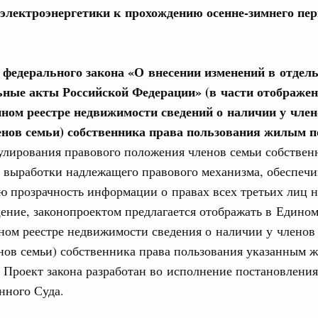
 электроэнергетики к прохождению осенне-зимнего пер
е федерального закона «О внесении изменений в отдел
ьные акты Российской Федерации» (в части отображе
Кален
нном реестре недвижимости сведений о наличии у член
 августа, среда
нов семьи) собственника права пользования жилым 
улирования правового положения членов семьи собствен
ПН
мет участие в заседании Евразийского
 выработки надлежащего правового механизма, обеспеч
 Чолпон-Ате
 прозрачность информации о правах всех третьих лиц н
0 июля, четверг
ние, законопроектом предлагается отображать в Едино
3
ном реестре недвижимости сведения о наличии у членов
ит рабочую поездку в Дальневосточный
нов семьи) собственника права пользования указанным 
10
Проект закона разработан во исполнение постановления
17
нного Суда.
ьства 30 июля 2026 года
24