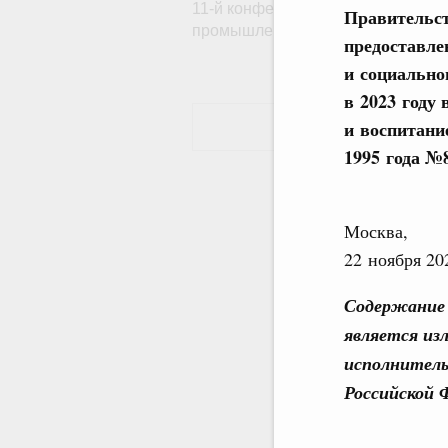
11-й конференции «ЦИПР» – «Сд
Правительст
промышленности»
предоставле
и социально
в 2023 году
и воспитани
1995 года №
Москва,
22 ноября 20
Содержание 
является из
исполнитель
Российской 