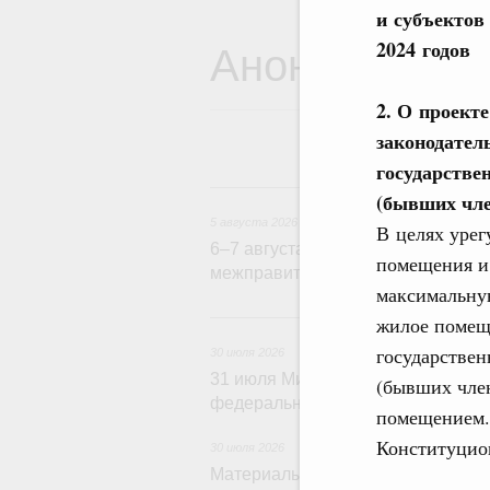
и субъектов
Анонсы
2024 годов
2. О проект
законодател
государстве
5
(бывших чле
5 августа 2026
В целях урег
6–7 августа Михаил Мишустин при
помещения и
межправительственного совета в
максимальную
3
жилое помеще
государствен
30 июля 2026
31 июля Михаил Мишустин соверш
(бывших чле
федеральный округ
помещением. 
Конституцио
30 июля 2026
Материалы к заседанию Правител