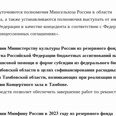
премии Правительства Российской Федерации
уточняются полномочия Минсельхоза России в области
дростковой литературы
а, а также устанавливаются полномочия выступать от и
8 мая, четверг
едерации в качестве концедента в соответствии с Феде
концессионных соглашениях».
ьства 28 мая 2026 года
нии Министерству культуры России из резервного фон
1 мая, четверг
ва Российской Федерации бюджетных ассигнований н
ансовой помощи в форме субсидии из федерального б
тин примет участие в заседании Совета глав
бовской области в целях софинансирования расходны
исимых Государств
в Тамбовской области, возникающих при реализации п
ии Концертного зала в Тамбове.
ьства 21 мая 2026 года
едств позволит обеспечить завершение работ по реконс
мая, воскресенье
нии Минфину России в 2023 году из резервного фонда
ил Мишустин выступит на пленарной сессии