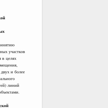
кой
вых
ринятию
ных участков
я в целях
змещения,
 двух и более
тального
тей) линий
объектами.
ской