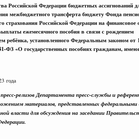
елано в России: цифровая трансформация
ва Российской Федерации бюджетных ассигнований д
ния межбюджетного трансферта бюджету Фонда пенси
1
го страхования Российской Федерации на финансовое 
 выплаты ежемесячного пособия в связи с рождением
Показать еще
ем ребёнка, установленного Федеральным законом от 
81-ФЗ «О государственных пособиях гражданам, имею
23 года
пресс-релизов Департамента пресс-службы и рефере
ложением материалов, представленных федеральными
ной власти для обсуждения на заседании Правительс
Федерации.