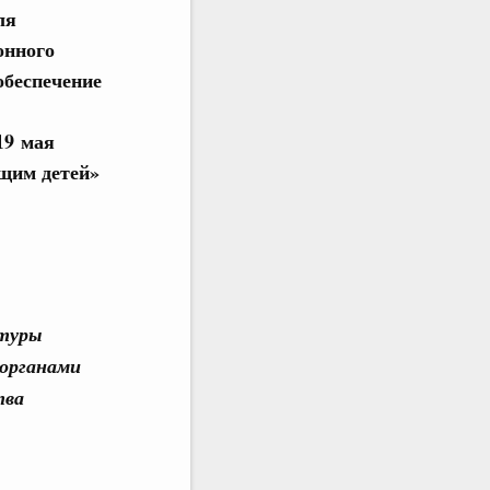
ля
онного
обеспечение
19 мая
щим детей»
нтуры
 органами
тва