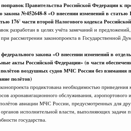
е поправок Правительства Российской Федерации к пр
3 июля, четверг
о закона №452648-8 «О внесении изменений в статью 
31
атью 176
части второй Налогового кодекса Российско
1
ьства 23 июля 2026 года
вок разработан в целях учёта замечаний и предложений,
С помощь
6 июля, четверг
осуществ
при рассмотрении законопроекта в Государственной Дум
Для поиск
сервисо
ьства 16 июля 2026 года
е федерального закона «О внесении изменений в отдел
Выбра
ьные акты Российской Федерации» (в части обеспечен
 июля, четверг
пери
полётов воздушных судов МЧС России без взимания 
ание полётов)
Архи
ьства 9 июля 2026 года
аконопроекта продиктована необходимостью приведения
юля, воскресенье
сов аэронавигационного обслуживания, аэропортового 
 полётов авиации МЧС России, предусмотренных для дру
Подпи
шит рабочую поездку в Свердловскую область
 органов исполнительной власти, выполняющих задачи 
ой промышленной выставке «Иннопром»
Ежеднев
бности государства.
 июля, четверг
Email