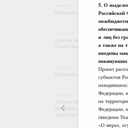
5. О выделе
2 июля 2026
Российской 
Материалы к заседанию Правител
межбюджетны
29 и
обеспечиваю
29 июня 2026
и лиц без г
29 июня Михаил Мишустин встрет
а также на 
Совета Федерации Федерального
введены мак
2
покинувших
Проект расп
25 июня 2026
Материалы к заседанию Правител
субъектов Ро
находившихс
1
Федерации, 
18 июня 2026
на территори
18 июня Михаил Мишустин примет
Федерации, 
конференции по укреплению культ
творческих индустрий
(введены Ука
«О мерах, ос
15 и