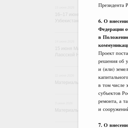
Президента Р
15 июня 2026
16–17 июня Михаил Мишустин пос
6. О внесен
Узбекистан
Федерации о
14 и
в Положение
14 июня 2026
коммуникаци
15 июня Михаил Мишустин прове
Проект пост
Лаосской Народно-Демократичес
решения об 
1
и (или) земе
капитального
11 июня 2026
Материалы к заседанию Правител
в том числе 
субъектов Ро
ремонта, а т
3 июня 2026
и сооружени
Материалы к заседанию Правител
1 и
7. О внесен