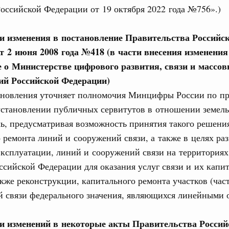
оссийской Федерации от 19 октября 2022 года №756».)
етит с рабочим визитом Республику
ии изменения в постановление Правительства Российс
т 2 июня 2008 года №418 (в части внесения изменения
юня, воскресенье
 о Министерстве цифрового развития, связи и массо
й Российской Федерации)
дёт переговоры с Премьер-министром
ановления уточняет полномочия Минцифры России по п
кой Республики Сонсаем Сипхандоном
установлении публичных сервитутов в отношении земель
1 июня, четверг
ль, предусматривая возможность принятия такого решени
 ремонта линий и сооружений связи, а также в целях ра
ьства 11 июня 2026 года
эксплуатации, линий и сооружений связи на территориях
ссийской Федерации для оказания услуг связи и их капи
3 июня, среда
акже реконструкции, капитального ремонта участков (час
й связи федерального значения, являющихся линейными 
ьства 3 июня 2026 года
юня, понедельник
ии изменений в некоторые акты Правительства Россий