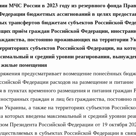
нии МЧС России в 2023 году из резервного фонда Пра
Федерации бюджетных ассигнований в целях предоста
ьства 2 июля 2026 года
х трансфертов бюджетам субъектов Российской Феде
юня, понедельник
щих приём граждан Российской Федерации, иностран
ражданства, постоянно проживающих на территории У
Email
ится с представителями Совета палаты
территориях субъектов Российской Федерации, на кот
 Собрания
симальный и средний уровни реагирования, вынужде
5 июня, четверг
 жилые помещения
оряжения предусматривает возмещение понесённых бюд
ьства 25 июня 2026 года
ссийской Федерации расходов на размещение и питание
я в пунктах временного размещения и питания граждан 
8 июня, четверг
иностранных граждан и лиц без гражданства, постоянно
и Украины, а также на территориях субъектов Российск
 участие в работе Международной
на которых введены максимальный и средний уровни реа
урных связей и развитию креативных и
зом Президента Российской Федерации от 19 октября 20
уществляемых в субъектах Российской Федерации в связ
юня, понедельник