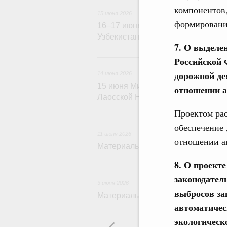
компонентов,
15 июня 2026
формировани
16–17 июня Михаил Мишустин пос
Узбекистан
7. О выделе
14 и
Российской 
дорожной де
14 июня 2026
15 июня Михаил Мишустин прове
отношении а
Лаосской Народно-Демократичес
Проектом рас
1
обеспечение 
11 июня 2026
отношении ав
Материалы к заседанию Правител
8. О проект
законодател
3 июня 2026
выбросов за
Материалы к заседанию Правител
автоматичес
1 и
экологическ