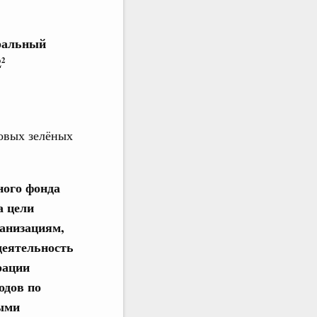
еральный
2
2
овых зелёных
ного фонда
а цели
ганизациям,
деятельность
рации
одов по
ыми