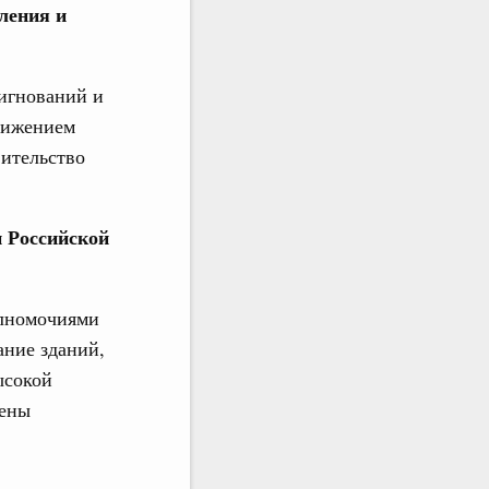
ления и
игнований и
тижением
вительство
и Российской
олномочиями
ание зданий,
ысокой
щены