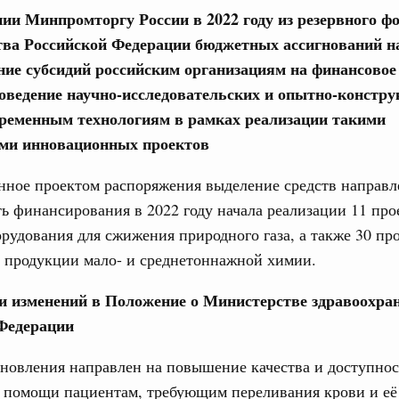
нии Минпромторгу России в 2022 году из резервного ф
ва Российской Федерации бюджетных ассигнований н
ьства 2 июля 2026 года
ние субсидий российским организациям на финансовое
юня, понедельник
роведение научно-исследовательских и опытно-констру
временным технологиям в рамках реализации такими
Email
ится с представителями Совета палаты
ми инновационных проектов
 Собрания
5 июня, четверг
нное проектом распоряжения выделение средств направл
ь финансирования в 2022 году начала реализации 11 про
рудования для сжижения природного газа, а также 30 пр
ьства 25 июня 2026 года
 продукции мало- и среднетоннажной химии.
8 июня, четверг
ии изменений в Положение о Министерстве здравоохра
 участие в работе Международной
Федерации
урных связей и развитию креативных и
новления направлен на повышение качества и доступнос
 помощи пациентам, требующим переливания крови и её
юня, понедельник