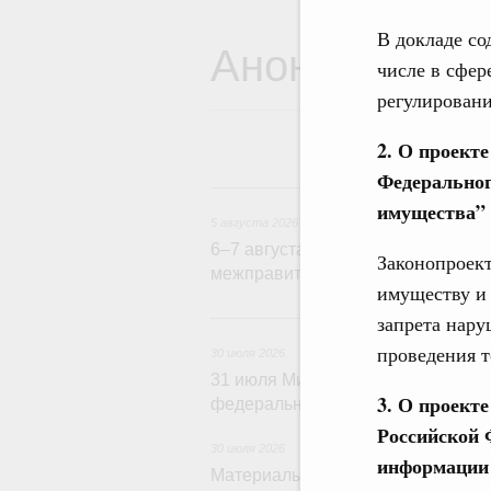
В докладе со
Анонсы
числе в сфер
регулировани
2. О проекте
Федеральног
5
имущества” 
5 августа 2026
6–7 августа Михаил Мишустин при
Законопроект
межправительственного совета в
имуществу и 
3
запрета нару
проведения 
30 июля 2026
31 июля Михаил Мишустин соверш
3. О проект
федеральный округ
Российской 
30 июля 2026
информации 
Материалы к заседанию Правител