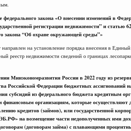
елано в России: цифровая трансформация
ным.
1
те федерального закона «О внесении изменений в Фед
сударственной регистрации недвижимости” и статью 6
о закона “Об охране окружающей среды”»
Показать еще
 направлен на установление порядка внесения в Единый
ный реестр недвижимости сведений о границах лесопарк
ении Минэкономразвития России в 2022 году из резерв
ва Российской Федерации бюджетных ассигнований н
ния субсидий из федерального бюджета кредитным ор
 финансовым организациям, которые осуществляют 
влению кредитов (займов), или государственной корпо
ЭБ.РФ» на возмещение части недополученных ими дох
оговорам (договорам займа) с плавающими процентн