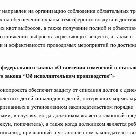
 направлен на организацию соблюдения обязательных тр
премии Правительства Российской Федерации
дростковой литературы
 на обеспечение охраны атмосферного воздуха и дости
х квот выбросов, а также получение полной и объектив
8 мая, четверг
о снижении выбросов загрязняющих веществ, а также о
ти и эффективности проводимых мероприятий по достиж
ьства 28 мая 2026 года
1 мая, четверг
е федерального закона «О внесении изменений в статью
о закона “Об исполнительном производстве”»
тин примет участие в заседании Совета глав
исимых Государств
онопроекта обеспечит защиту от списания долгов с ден
летних детей-инвалидов и детей, потерявших кормильца
ьства 21 мая 2026 года
ризнанных в установленном законодательством порядке
ыми, в случаях, когда должником является законный пре
мая, воскресенье
пекун, попечитель), а также когда должником является ре
инвалид, признанный в установленном законодательство
ил Мишустин выступит на пленарной сессии