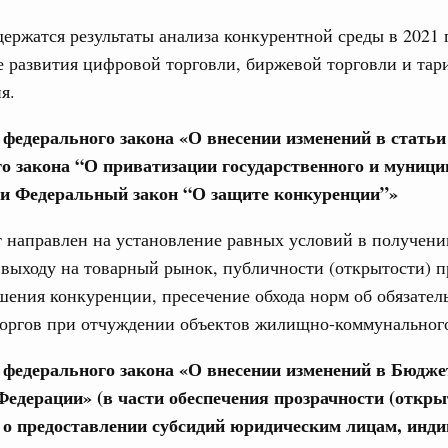
держатся результаты анализа конкурентной среды в 2021 г
е развития цифровой торговли, биржевой торговли и та
я.
 федерального закона «О внесении изменений в статьи 
Кален
о закона “О приватизации государственного и муници
 августа, среда
и Федеральный закон “О защите конкуренции”»
ПН
мет участие в заседании Евразийского
 направлен на установление равных условий в получени
 Чолпон-Ате
выходу на товарный рынок, публичности (открытости) п
0 июля, четверг
шения конкуренции, пресечение обхода норм об обязател
3
торгов при отчуждении объектов жилищно-коммунального
ит рабочую поездку в Дальневосточный
10
е федерального закона «О внесении изменений в Бюдж
Федерации» (в части обеспечения прозрачности (откры
17
о предоставлении субсидий юридическим лицам, инд
ьства 30 июля 2026 года
24