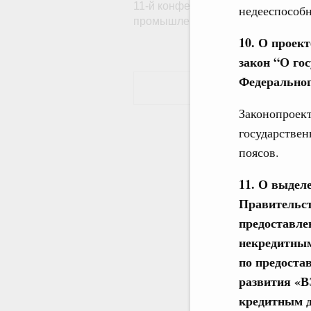
11-й конференции «ЦИПР» – «Сд
недееспособ
промышленности»
10. О проек
закон “О го
Федеральног
Законопроект
государствен
поясов.
11. О выдел
Правительст
предоставле
некредитным
по предоста
развития «В
кредитным д