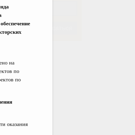
онда
а
 обеспечение
Подписаться
кторских
ено на
ектов по
Подписаться
оектов по
нения
ти оказания