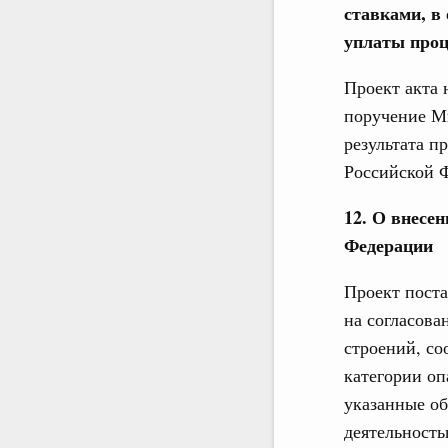
ставками, в
уплаты проц
Проект акта
поручение М
результата п
Российской Ф
12. О внесе
Федерации
Проект пост
на согласова
строений, со
категории оп
указанные об
деятельность