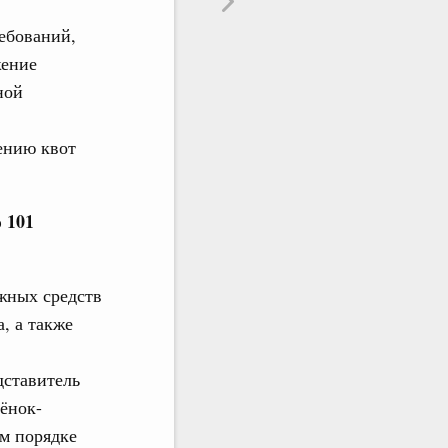
ебований,
жение
ной
ению квот
 101
ежных средств
, а также
дставитель
бёнок-
м порядке