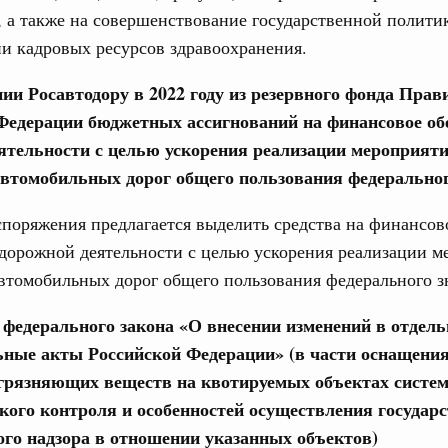
 а также на совершенствование государственной полити
и кадровых ресурсов здравоохранения.
етит с рабочим визитом Республику
нии Росавтодору в 2022 году из резервного фонда Прав
юня, воскресенье
Федерации бюджетных ассигнований на финансовое об
ятельности с целью ускорения реализации мероприяти
дёт переговоры с Премьер-министром
втомобильных дорог общего пользования федеральног
кой Республики Сонсаем Сипхандоном
поряжения предлагается выделить средства на финансов
1 июня, четверг
дорожной деятельности с целью ускорения реализации м
томобильных дорог общего пользования федерального з
ьства 11 июня 2026 года
е федерального закона «О внесении изменений в отдел
3 июня, среда
ьные акты Российской Федерации» (в части оснащени
грязняющих веществ на квотируемых объектах систе
ьства 3 июня 2026 года
кого контроля и особенностей осуществления государ
юня, понедельник
ого надзора в отношении указанных объектов)