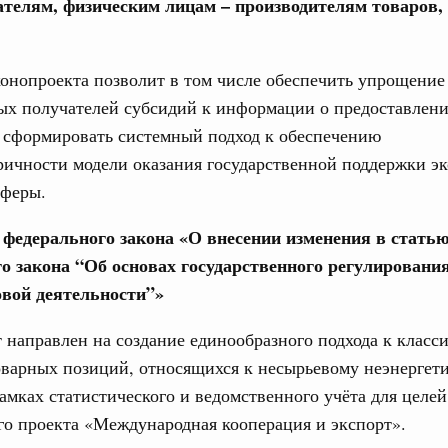
телям, физическим лицам – производителям товаров, 
3 июля, четверг
31
онопроекта позволит в том числе обеспечить упрощение
ьства 23 июля 2026 года
С помощь
ых получателей субсидий к информации о предоставлени
6 июля, четверг
осуществ
 сформировать системный подход к обеспечению
Для поиск
ричности модели оказания государственной поддержки э
сервисо
ьства 16 июля 2026 года
сферы.
Выбра
 июля, четверг
пери
е федерального закона «О внесении изменения в статью
о закона “Об основах государственного регулировани
Архи
ьства 9 июля 2026 года
вой деятельности”»
юля, воскресенье
 направлен на создание единообразного подхода к клас
Подпи
оварных позиций, относящихся к несырьевому неэнергет
шит рабочую поездку в Свердловскую область
рамках статистического и ведомственного учёта для целе
ой промышленной выставке «Иннопром»
Ежеднев
о проекта «Международная кооперация и экспорт».
 июля, четверг
Email