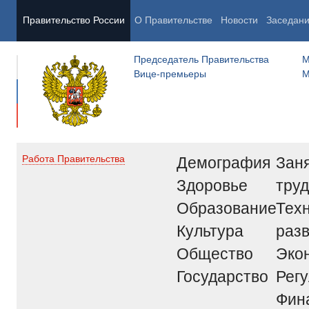
Правительство России
О Правительстве
Новости
Заседан
Председатель Правительства
М
Вице-премьеры
М
Демография
Заня
Работа Правительства
Здоровье
труд
Образование
Тех
Культура
раз
Общество
Эко
Государство
Рег
Фин