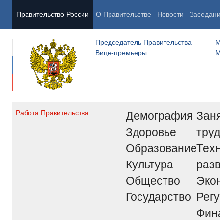
Правительство России
О Правительстве
Новости
Заседан
Председатель Правительства
М
Вице-премьеры
М
Демография
Заня
Работа Правительства
Здоровье
труд
Образование
Тех
Культура
раз
Общество
Эко
Государство
Рег
Фин