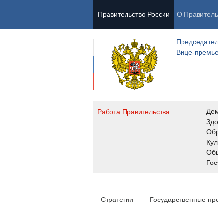
Правительство России
О Правитель
Председател
Вице-премь
Де
Работа Правительства
Здо
Обр
Кул
Об
Гос
Стратегии
Государственные пр