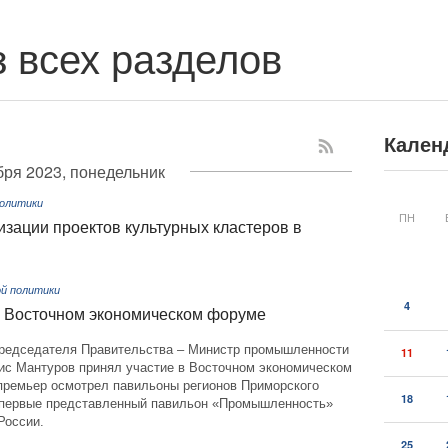
 всех разделов
Кален
бря 2023, понедельник
политики
ПН
зации проектов культурных кластеров в
й политики
4
в Восточном экономическом форуме
редседателя Правительства – Министр промышленности
11
нис Мантуров принял участие в Восточном экономическом
премьер осмотрел павильоны регионов Приморского
18
 впервые представленный павильон «Промышленность»
России.
25