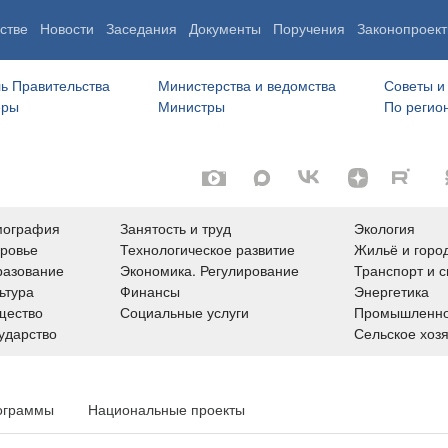
стве
Новости
Заседания
Документы
Поручения
Законопроект
ь Правительства
Министерства и ведомства
Советы и
еры
Министры
По регио
мография
Занятость и труд
Экология
ровье
Технологическое развитие
Жильё и горо
азование
Экономика. Регулирование
Транспорт и с
ьтура
Финансы
Энергетика
щество
Социальные услуги
Промышленно
ударство
Сельское хоз
ограммы
Национальные проекты