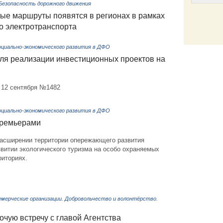
Безопасность дорожного движения
ные маршруты появятся в регионах в рамках
о электротранспорта
Email
циально-экономического развития в ДФО
для реализации инвестиционных проектов на
 12 сентября №1482
циально-экономического развития в ДФО
премьерами
 расширении территории опережающего развития
звитии экологического туризма на особо охраняемых
риториях.
ммерческие организации. Добровольчество и волонтёрство.
чую встречу с главой Агентства