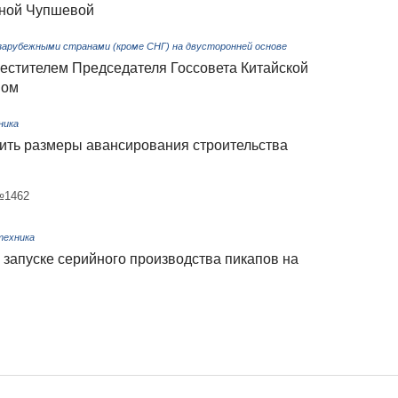
аной Чупшевой
зарубежными странами (кроме СНГ) на двусторонней основе
местителем Председателя Госсовета Китайской
ном
ника
ить размеры авансирования строительства
№1462
техника
 запуске серийного производства пикапов на