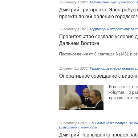
11 сентября 2023
,
Автомобильный транспорт. 
Дмитрий Григоренко: Электробус
проекта по обновлению городског
11 сентября 2023
,
Территории опережающего со
Правительство создало условия 
Дальнем Востоке
Постановления от 8 сентября №1461 и от
11 сентября 2023
,
Территории опережающего со
Оперативное совещание с вице-
В повестке: о
«Якутия», о ра
природных тер
11 сентября 2023
,
Социальные инновации. Неко
Благотворительность
Дмитрий Чернышенко провёл рабо