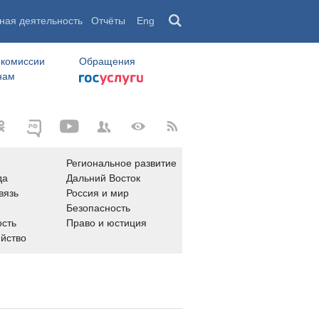
ная деятельность
Отчёты
Eng
 комиссии
Обращения
нам
Региональное развитие
да
Дальний Восток
вязь
Россия и мир
Безопасность
сть
Право и юстиция
яйство