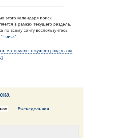
ю этого календаря поиск
ляется в рамках текущего раздела.
а по всему сайту воспользуйтесь
м
"Поиск"
ть материалы текущего раздела за
од
в
ска
ная
Еженедельная