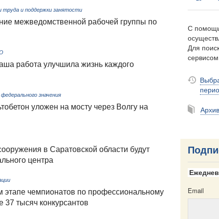
 труда и поддержки занятости
ание межведомственной рабочей группы по
С помощь
осуществ
Для поиск
ФО
сервисо
наша работа улучшила жизнь каждого
Выбра
пери
федерального значения
обетон уложен на мосту через Волгу на
Архи
Подпи
сооружения в Саратовской области будут
льного центра
Ежеднев
ации
Email
ом этапе чемпионатов по профессиональному
е 37 тысяч конкурсантов