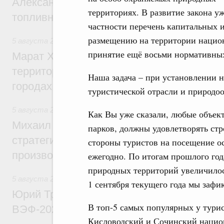
Александр Новак провёл совещание по с
территориях. В развитие закона у
топливном рынке
частности перечень капитальных 
размещению на территории национ
5 августа 2026
,
Жилищная политика, рынок жилья
принятие ещё восьми нормативных
Марат Хуснуллин: Первые проекты компл
территорий в Донбассе и Новороссии бу
Наша задача – при установлении 
городах ДНР
туристической отрасли и природоо
5 августа 2026
,
Вопросы производительности труда и по
Как Вы уже сказали, любые объек
Михаил Мишустин дал поручения по ито
парков, должны удовлетворять стр
стратегической сессии, посвящённой п
стороны туристов на посещение о
производительности труда
ежегодно. По итогам прошлого год
природных территорий увеличилос
5 августа 2026
,
Общие вопросы развития ДФО
1 сентября текущего года мы зафи
Юрий Трутнев: Опубликована программа
В топ-5 самых популярных у тури
ВЭФ-2026
Кисловодский и Сочинский национ