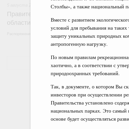
5 августа 2026
,
Национальный проект «Экологическое бла
Столбы», а также национальный п
Правительство увеличило объём финанс
Вместе с развитием экологическо
области в рамках федерального проекта
условий для пребывания на таких
Распоряжение от 3 августа 2026 года №2067-р
защиту уникальных природных ко
антропогенную нагрузку.
По новым правилам рекреационная
Показать еще
хаотично, а в соответствии с ут
природоохранных требований.
Так, в документе, о котором Вы с
инвесторов при осуществлении ре
Правительства установлено содер
национальных парках. Это самый 
основе будет осуществляться разв