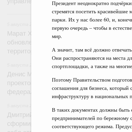
управления научно-технологическим раз
Президент неоднократно подчёркив
стремятся посетить красивейшие 
Вчера
парки. Их у нас более 60, и, коне
5 августа 2026
,
Жилищно-коммунальное хозяйство
первую очередь – чтобы в естеств
Марат Хуснуллин: Более 4,3 тыс. объек
мир.
обновлено в России при участии Фонда 
А значит, там всё должно отвеча
территорий
Они распространяются на места д
5 августа 2026
,
Инструменты развития территорий. ОЭЗ.
спортплощадки, а также на многие
Денис Мантуров провёл совещание по р
Поэтому Правительством подгото
проектов института кураторства в Ураль
соглашения для бизнеса, который 
федеральном округе
инфраструктуру в национальных п
5 августа 2026
,
Молодёжная политика
В таких документах должны быть 
Дмитрий Чернышенко: Всемирный фести
предпринимателей по бережному 
сформировал целое сообщество людей, 
соответствующего режима. Предус