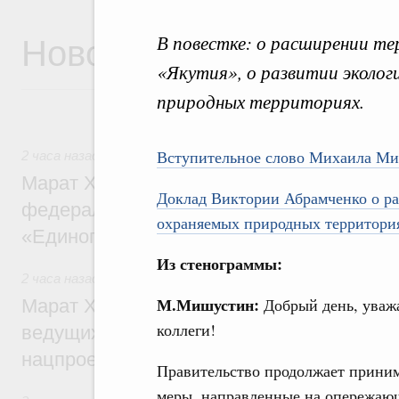
Новости
В повестке: о расширении т
«Якутия», о развитии эколог
природных территориях.
Вступительное слово Михаила М
2 часа назад
,
Регулирование в сфере строительства
Марат Хуснуллин: Более 130 социальных
Доклад Виктории Абрамченко о ра
федерального значения построено под к
охраняемых природных территори
«Единого заказчика»
Из стенограммы:
2 часа назад
,
Национальный проект «Инфраструктура для
М.Мишустин:
Добрый день, уваж
Марат Хуснуллин: Порядка 200 дорожных
коллеги!
ведущих к спортивным объектам, обновят
нацпроекту «Инфраструктура для жизни
Правительство продолжает прини
меры, направленные на опережаю