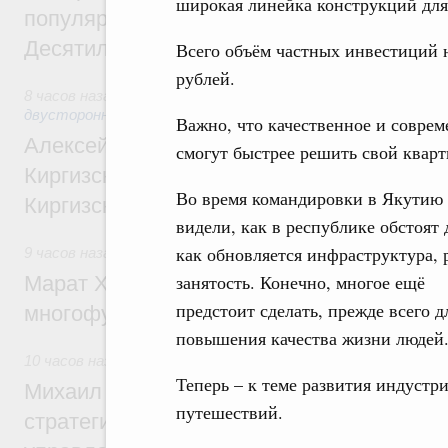
широкая линейка конструкций дл
популярного туризма в 35 регионах созд
Десятилетия науки и технологий
Всего объём частных инвестиций н
рублей.
8 часов назад
,
Экономические и гуманитарные отношения 
двусторонней основе
Важно, что качественное и соврем
Алексей Оверчук принял участие в работе
смогут быстрее решить свой квар
Киргизского экономического форума и XII
Во время командировки в Якутию
Киргизской межрегиональной конференц
видели, как в республике обстоят 
как обновляется инфраструктура, 
9 часов назад
,
Дорожное хозяйство
занятость. Конечно, многое ещё
Марат Хуснуллин: На двух скоростных т
предстоит сделать, прежде всего д
многофункциональные зоны дорожного с
повышения качества жизни людей
10 часов назад
,
Технологическое развитие. Инновации
Теперь – к теме развития индустр
Михаил Мишустин дал поручения по ито
путешествий.
стратегической сессии о совершенствов