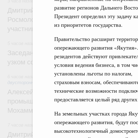
3 часа назад
,
Молодёжная политика
развитие регионов Дальнего Восто
Дмитрий Чернышенко, Сергей Кравцов и
Президент определил эту задачу к
Росмолодёжи Григорий Гуров поприветс
из приоритетов государства.
участников проекта «Кольцо открытий»
Правительство расширит террито
5 часов назад
,
Евразийский экономический союз. Интеграц
опережающего развития «Якутия».
Заседание Евразийского межправительст
резидентов действуют привлекате
узком составе
условия ведения бизнеса, в том чи
установлены льготы по налогам,
6 часов назад
,
Экономические отношения с зарубежными ст
страховым взносам, обеспечивают
двусторонней основе
технические возможности подключ
Алексей Оверчук провёл рабочую встреч
предоставляется целый ряд други
промышленности, недропользования и т
Мохаммадом Атабаком
На земельных участках города Яку
опережающего развития, будут по
7 часов назад
,
Внутренний и въездной туризм
высокотехнологичный домостроите
Дмитрий Чернышенко: Порядка 110 марш