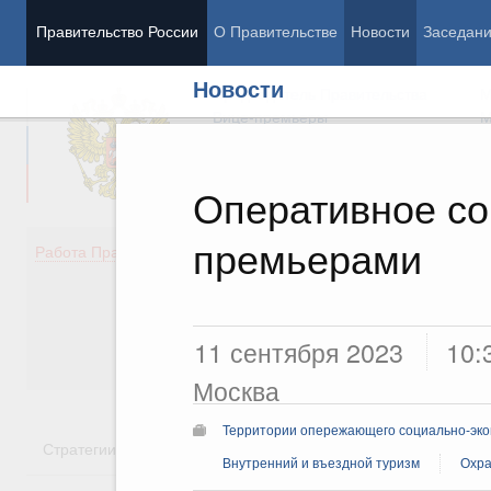
Правительство России
О Правительстве
Новости
Заседан
Новости
Председатель Правительства
М
Вице-премьеры
М
Оперативное со
премьерами
Демография
Занято
Работа Правительства
Здоровье
Технол
Образование
Эконом
Культура
Финан
Общество
Социал
11 сентября 2023
10:
Государство
Москва
Территории опережающего социально-эко
Стратегии
Государственные программы
Национальн
Внутренний и въездной туризм
Охра