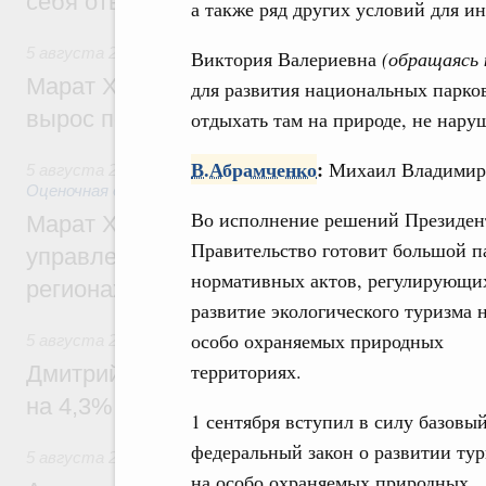
себя ответственность за будущее
а также ряд других условий для ин
5 августа 2026
,
Национальный проект «Инфраструктура д
Виктория Валериевна
(обращаясь 
Марат Хуснуллин: Ввод нежилых зданий 
для развития национальных парков
вырос почти на треть
отдыхать там на природе, не нару
В.Абрамченко
:
Михаил Владимиро
5 августа 2026
,
Земельные отношения. Кадастровая сист
Оценочная деятельность
Во исполнение решений Президен
Марат Хуснуллин: По решению правкоми
Правительство готовит большой п
управление «ДОМ.РФ» перейдёт более 16
нормативных актов, регулирующи
регионах
развитие экологического туризма 
особо охраняемых природных
5 августа 2026
,
Внутренний и въездной туризм
территориях.
Дмитрий Чернышенко: Внутренний туриз
на 4,3%, въездной – на 20,1%
1 сентября вступил в силу базовы
федеральный закон о развитии ту
5 августа 2026
,
Оборот бензина и дизельного топлива
на особо охраняемых природных