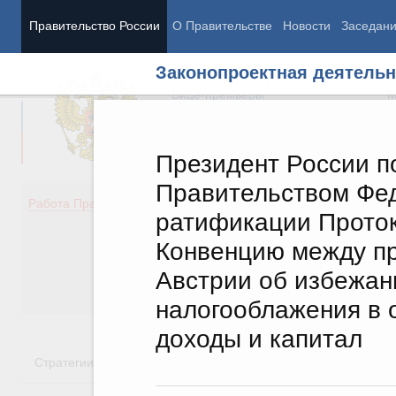
Правительство России
О Правительстве
Новости
Заседан
Законопроектная деятельн
Председатель Правительства
М
Вице-премьеры
М
Президент России п
Правительством Фед
Демография
Занято
Работа Правительства
ратификации Проток
Здоровье
Технол
Образование
Эконом
Конвенцию между пр
Культура
Финан
Австрии об избежан
Общество
Социал
Государство
налогооблажения в 
доходы и капитал
Стратегии
Государственные программы
Национальн