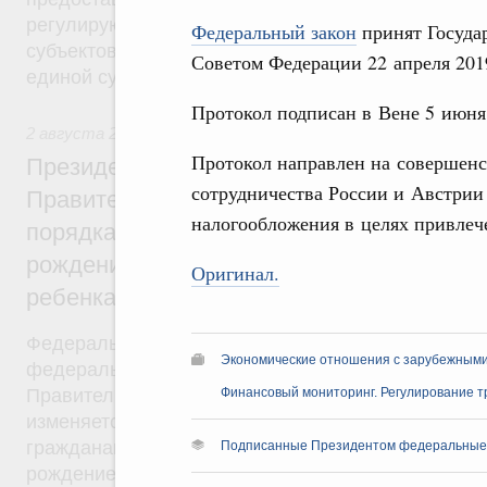
регулирующие вопросы предоставления субвенц
Федеральный закон
принят Государ
субъектов Федерации из федерального бюджета, 
Советом Федерации 22 апреля 2019
единой субвенции.
Протокол подписан в Вене 5 июня 
2 августа 2019
,
Демографическая политика
Протокол направлен на совершенс
Президент России подписал разработан
сотрудничества России и Австрии
Правительством Федеральный закон об 
налогообложения в целях привлеч
порядка установления ежемесячной выпл
рождением или усыновлением первого ил
Оригинал.
ребенка
Федеральный закон от 2 августа 2019 года №305
Экономические отношения с зарубежными 
федерального закона был внесён в Госдуму рас
Правительства от 28 мая 2019 года №1092-р. Фе
Финансовый мониторинг. Регулирование т
изменяется критерий нуждаемости, в соответстви
гражданам будет назначаться ежемесячная выпла
Подписанные Президентом федеральные
рождением (усыновлением) первого или второго 