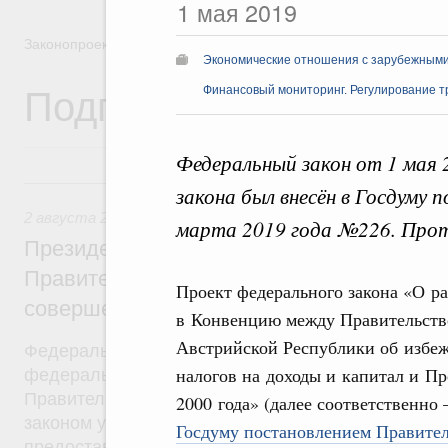
1 мая 2019
Законопроектная деятельность
Экономические отношения с зарубежными 
Подписанные Президе
Финансовый мониторинг. Регулирование т
Федеральный закон от 1 мая
2 августа 2019, пятница
закона был внесён в Госдуму
2 августа 2019
,
Бюджеты субъектов Федерации. Межбюд
марта 2019 года №226. Прото
Президент России подписал разработан
Правительством Федеральный закон, на
Проект федерального закона «О р
совершенствование системы межбюдже
в Конвенцию между Правительств
Австрийской Республики об избе
Федеральный закон от 2 августа 2019 года №307
налогов на доходы и капитал и Пр
федерального закона был внесён в Госдуму рас
Правительства от 24 октября 2018 года №2288-р
2000 года» (далее соответственно
законом уточняются условия и порядок распреде
Госдуму постановлением Правитель
предоставления межбюджетных трансфертов. Ут