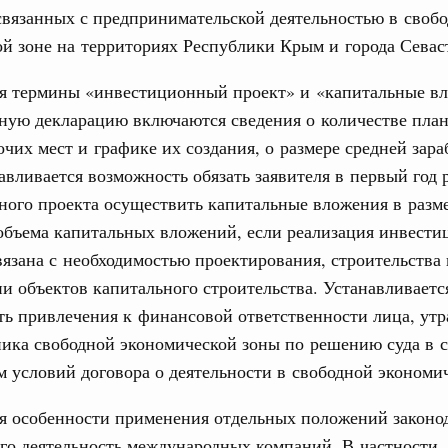
работанный Правительством Федеральный
вязанных с предпринимательской деятельностью в своб
новления ежемесячной выплаты в связи с
й зоне на территориях Республики Крым и города Севас
24
вого или второго ребенка
я термины «инвестиционный проект» и «капитальные вл
31
да №305-ФЗ. Проект федерального закона был внесён в
т 28 мая 2019 года №1092-р. Федеральным законом
ную декларацию включаются сведения о количестве пла
тветствии с которым гражданам будет назначаться
очих мест и графике их создания, о размере средней зар
м (усыновлением) первого или второго ребенка. С 1
С помощь
кой выплаты получат семьи, у которых размер
осуществ
авливается возможность обязать заявителя в первый год 
ать двукратную величину прожиточного минимума
Для поиск
ого проекта осуществить капитальные вложения в разме
ую в субъекте Федерации. Кроме того, такая
сервисо
ся гражданам до достижения ребенком возраста трех
объема капитальных вложений, если реализация инвести
Выбра
вязана с необходимостью проектирования, строительства 
пери
и объектов капитального строительства. Устанавливаетс
изделий и субстанций
ральный закон об уточнении норм,
ть привлечения к финансовой ответственности лица, ут
Архи
нных средств для ветеринарного применения
ника свободной экономической зоны по решению суда в 
да №297-ФЗ. Федеральным законом, в частности,
 условий договора о деятельности в свободной экономич
 проведение контрольной закупки лекарственных
Подпи
ия, находящихся в обращении. Минсельхоз России
я особенности применения отдельных положений законод
ю порядка назначения лекарственных препаратов для
 формы рецептурных бланков на эти лекарственные
го деятельность международных компаний. В частности,
Ежеднев