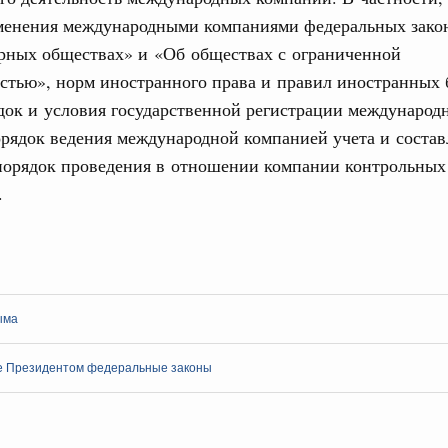
менения международными компаниями федеральных зако
Email
рных обществах» и «Об обществах с ограниченной
сность
работанный Правительством Федеральный
стью», норм иностранного права и правил иностранных 
 регулировании вопросов обеспечения
док и условия государственной регистрации международ
рядок ведения международной компанией учета и состав
да №270-ФЗ. Проект федерального закона был внесён в
 порядок проведения в отношении компании контрольных
т 21 марта 2015 года №469-р. Федеральным законом, в
Email
.
о основных задач обеспечения транспортной безопасности
ортной инфраструктуры, а также оценка уязвимости
 подлежащих категорированию, и судов ледокольного
орским путям, судов, в отношении которых применяются
вания в области охраны судов и портовых средств,
ами.
ыма
политики
работанные Правительством федеральные
 Президентом федеральные законы
ханизма специальных инвестиционных
года №290-ФЗ, №269-ФЗ. Проекты федеральных законов