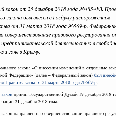
й закон от 25 декабря 2018 года №485-ФЗ. Про
го закона был внесён в Госдуму распоряжением
 Президентом федерал
тва от 31 марта 2018 года №569-р. Федеральн
на совершенствование правового регулирования 
с предпринимательской деятельностью в свободн
уста 2019, пятница
Кален
кой зоне в Крыму.
и. Межбюджетные отношения
работанный Правительством Федеральный
ального закона «О внесении изменений в отдельные зак
енствование системы межбюджетных
ПН
кой Федерации» (далее – Федеральный закон)
был внесён
м Правительства от 31 марта 2018 года №569-р
.
да №307-ФЗ. Проект федерального закона был внесён в
т 24 октября 2018 года №2288-р. Федеральным законом
3
ления и предоставления межбюджетных трансфертов.
 закон
принят Государственной Думой 19 декабря 2018 го
опросы предоставления субвенций бюджетам субъектов
рации 21 декабря 2018 года.
том числе в форме единой субвенции.
10
закон направлен на совершенствование правового регу
17