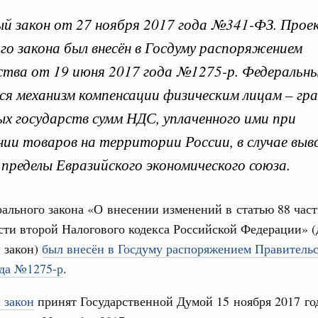
й закон от 27 ноября 2017 года №341-ФЗ. Прое
го закона был внесён в Госдуму распоряжением
 Президентом федерал
тва от 19 июня 2017 года №1275-р. Федеральн
ся механизм компенсации физическим лицам – г
х государств сумм НДС, уплаченного ими при
уста 2019, пятница
Кален
ии товаров на территории России, в случае выв
и. Межбюджетные отношения
 пределы Евразийского экономического союза.
работанный Правительством Федеральный
енствование системы межбюджетных
ПН
ального закона «О внесении изменений в статью 88 час
асти второй Налогового кодекса Российской Федерации» (
да №307-ФЗ. Проект федерального закона был внесён в
т 24 октября 2018 года №2288-р. Федеральным законом
 закон)
был внесён в Госдуму распоряжением Правительс
3
ления и предоставления межбюджетных трансфертов.
опросы предоставления субвенций бюджетам субъектов
ода №1275-р
.
том числе в форме единой субвенции.
10
 закон
принят Государственной Думой 15 ноября 2017 го
17