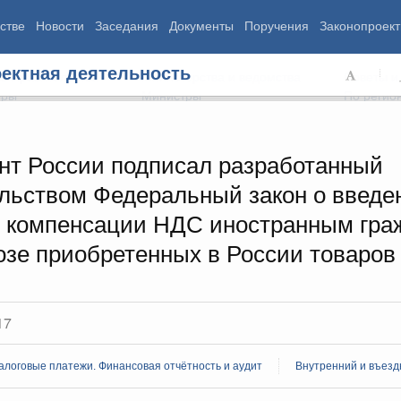
стве
Новости
Заседания
Документы
Поручения
Законопроект
ектная деятельность
ь Правительства
Министерства и ведомства
Советы и
еры
Министры
По регио
нт России подписал разработанный
льством Федеральный закон о введе
мография
Занятость и труд
Экология
 компенсации НДС иностранным гра
ровье
Технологическое развитие
Жильё и горо
азование
Экономика. Регулирование
Транспорт и с
озе приобретенных в России товаров
ьтура
Финансы
Энергетика
щество
Социальные услуги
Промышленно
ударство
Сельское хоз
17
ограммы
Национальные проекты
алоговые платежи. Финансовая отчётность и аудит
Внутренний и въезд