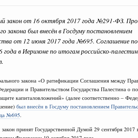
й закон от 16 октября 2017 года №291-ФЗ. Пр
 Президентом федерал
го закона был внесён в Госдуму постановлением
тва от 12 июня 2017 года №695. Соглашение по
6 года в Иерихоне по итогам российско-палестин
уста 2019, пятница
Кален
в.
и. Межбюджетные отношения
работанный Правительством Федеральный
рального закона «О ратификации Соглашения между Пра
енствование системы межбюджетных
ПН
Федерации и Правительством Государства Палестина о п
защите капиталовложений» (далее соответственно – Фед
да №307-ФЗ. Проект федерального закона был внесён в
т 24 октября 2018 года №2288-р. Федеральным законом
ашение)
был внесён в Госдуму постановлением Правительс
3
ления и предоставления межбюджетных трансфертов.
ода №695
.
опросы предоставления субвенций бюджетам субъектов
том числе в форме единой субвенции.
10
закон принят Государственной Думой 29 сентября 2017 
ветом Федерации 10 октября 2017 года.
17