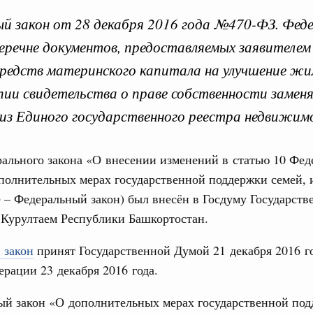
й закон от 28 декабря 2016 года №470-ФЗ. Фед
перечне документов, предоставляемых заявителем
 Президентом федерал
средств материнского капитала на улучшение ж
опии свидетельства о праве собственности заме
из Единого государственного реестра недвижим
уста 2019, пятница
Кален
и. Межбюджетные отношения
ального закона «О внесении изменений в статью 10 Фед
работанный Правительством Федеральный
ополнительных мерах государственной поддержки семей,
енствование системы межбюджетных
ПН
е – Федеральный закон) был внесён в Госдуму Государст
 Курултаем Республики Башкортостан.
да №307-ФЗ. Проект федерального закона был внесён в
т 24 октября 2018 года №2288-р. Федеральным законом
3
 закон
принят Государственной Думой 21 декабря 2016 г
ления и предоставления межбюджетных трансфертов.
опросы предоставления субвенций бюджетам субъектов
рации 23 декабря 2016 года.
том числе в форме единой субвенции.
10
ый закон «О дополнительных мерах государственной по
17